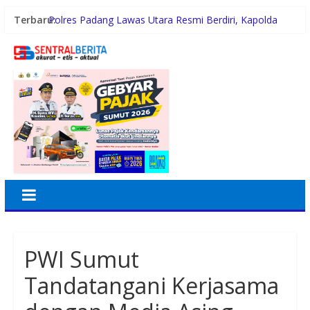
Terbaru:
Polres Padang Lawas Utara Resmi Berdiri, Kapolda
Sumut Tekankan Pelayanan Humanis dan
Penambahan Personel
Pemko Medan Raih Peringkat II Skor Arsif ASN
Cipayung Plus Sumut Gelar Rapat Rakyat Melawan
Narkoba, Libatkan 500 Mahasiswa dan Pelajar
Pertamina Patra Niaga Sumbagut Edukasi Siswa SMA
Al-Azhar Medan tentang Pencegahan HIV/AIDS
Serap Aspirasi Warga Teluk Nibung, Polres Tanjung
Balai Gelar Jumat Curhat Bahaya Narkoba Hingga
Poskamling
PWI Sumut
Tandatangani Kerjasama