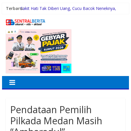
Terbaru:
Sakit Hati Tak Diberi Uang, Cucu Bacok Neneknya,
Pelaku Diamankan Polisi
Malam Minggu Bersama Warga Medan Tembung, Rico
Waas Serap Aspirasi
Dayang Nan Tujuh Menggetarkan Gedung Kesenian
Jakarta
PTPN Group melalui PTPN IV Regional VII Dukung
Peningkatan Kompetensi Aparatur Perkebunan Lewat
Pelatihan Avenza Maps di Way Kanan
42 Wartawan Berlaga di Turnamen Catur GRIB Jaya
Labuhanbatu
Pendataan Pemilih
Pilkada Medan Masih