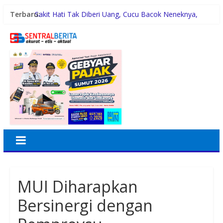
Terbaru:
Sakit Hati Tak Diberi Uang, Cucu Bacok Neneknya,
Pelaku Diamankan Polisi
Malam Minggu Bersama Warga Medan Tembung, Rico
Waas Serap Aspirasi
Dayang Nan Tujuh Menggetarkan Gedung Kesenian
Jakarta
PTPN Group melalui PTPN IV Regional VII Dukung
Peningkatan Kompetensi Aparatur Perkebunan Lewat
Pelatihan Avenza Maps di Way Kanan
42 Wartawan Berlaga di Turnamen Catur GRIB Jaya
Labuhanbatu
MUI Diharapkan
Bersinergi dengan