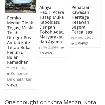
Akhyar
Penataan
Hadiri Acara
Kawasan
Tatap Muka
Heritage
Pemko
Kapoldasu
Kesawan
Medan Tidak
Dengan
Segera
Tegas, Meski
Tokoh Adat,
Terealisasi
Telah
Masyarakat
Ditegur Pos
Maret 4, 2020
dan Agama
Ambai Kafe
Views
2
Tetap Buka
Mei 2, 2019
Penuh di
Views
4
Bulan
Ramadhan
April 9, 2022
Komentar
Dinonaktifkan
Views
One thought on “
Kota Medan, Kota