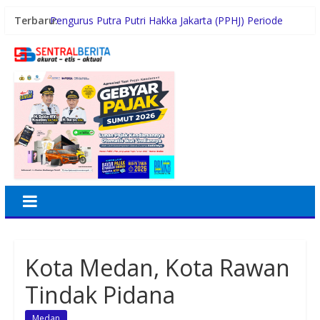
Terbaru:
Pengurus Putra Putri Hakka Jakarta (PPHJ) Periode
2026-2030 Resmi Dilantik, Komitmen Lestarikan
Budaya dan Berkontribusi bagi Masyarakat
Dukung Gaya Hidup Masyarakat dan Kesejahteraan
Hewan, KAI Logistik Layani Lebih dari 90 Ribu Hewan
Peliharaan pada Semester I 2026
Terima Audiensi BNKP, Gubernur Bobby Nasution
Paparkan Tiga Prioritas Pembangunan Kepulauan Nias
Swiss-Belhotel Rainforest: Oase Tropis di Tengah
Dinamika Sunset Road
Gugik.id Perkuat Infrastruktur IT Nasional Lewat
Layanan Distributor Server Enterprise
Kota Medan, Kota Rawan
Tindak Pidana
Medan