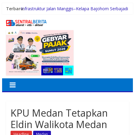
Terbaru:
Infrastruktur Jalan Manggis–Kelapa Bajohom Serbajadi
Dibenahi, Wabup Sergai: Dukung Mobilitas dan
Ekonomi Desa
Terima Audiensi BNKP, Gubernur Bobby Nasution
Paparkan Tiga Prioritas Pembangunan Kepulauan Nias
Swiss-Belhotel Rainforest: Oase Tropis di Tengah
Dinamika Sunset Road
Gugik.id Perkuat Infrastruktur IT Nasional Lewat
Layanan Distributor Server Enterprise
Pengurus Putra Putri Hakka Jakarta (PPHJ) Periode
2026-2030 Resmi Dilantik, Komitmen Lestarikan
Budaya dan Berkontribusi bagi Masyarakat
KPU Medan Tetapkan
Eldin Walikota Medan
Headline
Medan