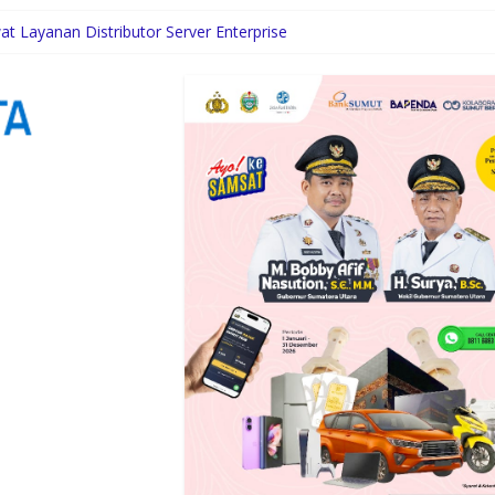
wat Layanan Distributor Server Enterprise
ha Wirawan Nyatakan Siap Maju, Sejumlah Nama Lain Turut Diperbin
raan Hewan, KAI Logistik Layani Lebih dari 90 Ribu Hewan Pelihara
tion Paparkan Tiga Prioritas Pembangunan Kepulauan Nias
engah Dinamika Sunset Road