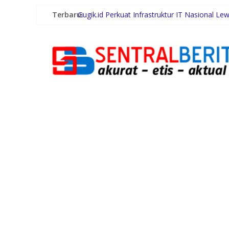
Terbaru:
Gugik.id Perkuat Infrastruktur IT Nasional Le
Bursa Ketua IMI Bali Mulai Menghangat, Art
Dukung Gaya Hidup Masyarakat dan Kesejahte
Terima Audiensi BNKP, Gubernur Bobby Nasu
Swiss-Belhotel Rainforest: Oase Tropis di T