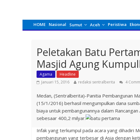
HOME
Nasional
Peristiwa
Ekon
Sumut
Aceh
Peletakan Batu Perta
Masjid Agung Kumpulk
Agama
Headline
Januari 15, 2016
redaksi sentralberita
4 Comm
Medan, (Sentralberita)-Panitia Pembangunan Ma
(15/1/2016) berhasil mengumpulkan dana sumba
biaya untuk pembangunannya dalam Rancangan A
sebesaar 400,2 milyar.
Infak yang terkumpul pada acara yang dihadiri 
pembangunan yang terbesar di Asia dengan ket