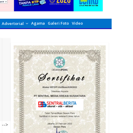
Agama
Galeri Foto
Video
Advertorial
-->