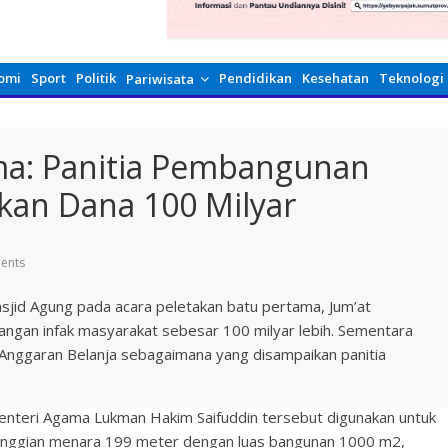
omi
Sport
Politik
Pendidikan
Kesehatan
Teknologi
Pariwisata
ma: Panitia Pembangunan
an Dana 100 Milyar
ents
sjid Agung pada acara peletakan batu pertama, Jum’at
ngan infak masyarakat sebesar 100 milyar lebih. Sementara
nggaran Belanja sebagaimana yang disampaikan panitia
Menteri Agama Lukman Hakim Saifuddin tersebut digunakan untuk
inggian menara 199 meter dengan luas bangunan 1000 m2,