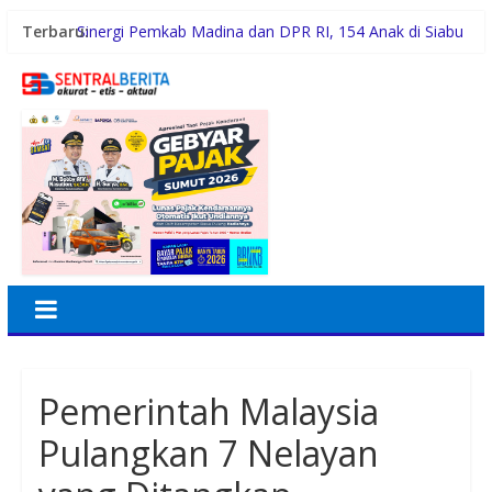
Terbaru:
Sinergi Pemkab Madina dan DPR RI, 154 Anak di Siabu
dan sekitarnya, Terima Beasiswa Program Indonesia
Pintar 2026
Pemerintah Daerah dan Kolaborasi dengan Komunitas
Gubernur Bobby Nasution Siapkan Rumah Produksi
Kelapa di Nias Utara
Lomba Foto LRT Hadirkan Hadiah Menarik, Ini
Syaratnya
Warga dan Sekolah Sambut Gembira Rencana
Gubernur Bobby Bangun SD Negeri Lasara di Nias
Utara
Pemerintah Malaysia
Pulangkan 7 Nelayan