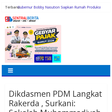
Terbaru:
Gubernur Bobby Nasution Siapkan Rumah Produksi
Kelapa di Nias Utara
Plt. Bupati Langkat Tiorita Percepat Program, Fokus
Turunkan Kemiskinan dan Pengangguran
Kunker ke Tapteng, Kapolda Sumut Letakkan Batu
Pertama Pembangunan Rusun Polres Tapanuli Tengah
Konsumsi Sabu di Kabin Truk, Supir Tangki Asal Aceh
Diamankan Sat Intelkam Polres Sergai
Pemerintah Daerah dan Kolaborasi dengan Komunitas
Dikdasmen PDM Langkat
Rakerda , Surkani: