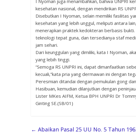
I Nyoman juga menambahkan, bahwa UNPRI kemb
kesehatan nasional, dengan mendirikan RS UNPRI
Disebutkan I Nyoman, selain memiliki fasilitas 
kesehatan yang lebih unggul, meliputi antara lai
menerapkan praktek kedokteran berbasis bukt
teknologi tepat guna, dan tersedianya staf me
jam sehari.
Dari keunggulan yang dimiliki, kata I Nyoman, a
yang lebih tinggi.
“Semoga RS UNPRI ini, dapat dimanfaatkan sebe
kecuali,”kata pria yang dermawan ini dengan teg
Peresmian ditandai dengan pemukulan gong dan 
Hasibuan, kemudian dilanjutkan dengan peninjau
Lister MKes AIFM, Ketua BPH UNPRI Dr Tomm
Ginting SE.(SB/01)
←
Abaikan Pasal 25 UU No. 5 Tahun 196