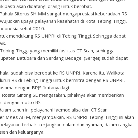
k pasti akan didatangi orang untuk berobat.
 Pahala Sitorus SH MM sangat mengapresiasi keberadaan RS
wujudkan upaya pelayanan kesehatan di Kota Tebing Tinggi,
ndonesia sehat 2010.
untuk mendukung RS UNPRI di Tebing Tinggi. Sehingga dapat
ik.
Tebing Tinggi yang memiliki fasilitas CT Scan, sehingga
abupaten Batubara dan Serdang Bedagei (Sergei) sudah dapat
ala, sudah bisa berobat ke RS UNPRI. Karena itu, Walikota
uruh RS di Tebing Tinggi untuk bermitra dengan RS UNPRI.
asama dengan BPJS,”katanya lagi.
osita Ginting SE mengatakan, pihaknya akan memberikan
ai dengan motto RS.
alam tahun ini pelayananHaemodialisa dan CT Scan.
ister MKes AIFM, menyampaikan, RS UNPRI Tebing Tinggi ini akan
pelayanan terbaik, terjangkau dalam dan nyaman, dalam rangka
ien dan keluarganya.