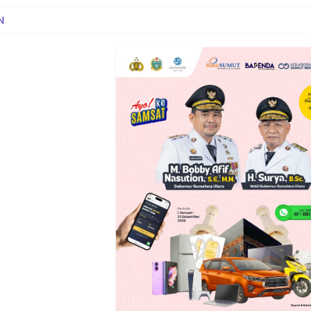
N
awan Narkoba, Libatkan 500 Mahasiswa dan Pelajar
swa SMA Al-Azhar Medan tentang Pencegahan HIV/AIDS
anjung Balai Gelar Jumat Curhat Bahaya Narkoba Hingga Poskamling
Kapolda Sumut Tekankan Pelayanan Humanis dan Penambahan Person