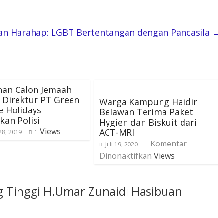
an Harahap: LGBT Bertentangan dengan Pancasila
nan Calon Jemaah
 Direktur PT Green
Warga Kampung Haidir
e Holidays
Belawan Terima Paket
an Polisi
Hygien dan Biskuit dari
Views
ACT-MRI
28, 2019
1
Komentar
Juli 19, 2020
Dinonaktifkan
Views
g Tinggi H.Umar Zunaidi Hasibuan