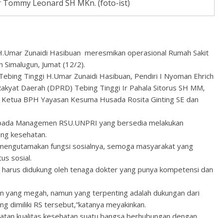
 Tommy Leonard SH MKn. (foto-ist)
i H.Umar Zunaidi Hasibuan meresmikan operasional Rumah Sakit
n Simalugun, Jumat (12/2).
 Tebing Tinggi H.Umar Zunaidi Hasibuan, Pendiri I Nyoman Ehrich
akyat Daerah (DPRD) Tebing Tinggi Ir Pahala Sitorus SH MM,
etua BPH Yayasan Kesuma Husada Rosita Ginting SE dan
epada Managemen RSU.UNPRI yang bersedia melakukan
ang kesehatan.
ih mengutamakan fungsi sosialnya, semoga masyarakat yang
us sosial.
 harus didukung oleh tenaga dokter yang punya kompetensi dan
an yang megah, namun yang terpenting adalah dukungan dari
g dimiliki RS tersebut,”katanya meyakinkan.
gkatan kualitas kesehatan suatu bangsa berhubungan dengan