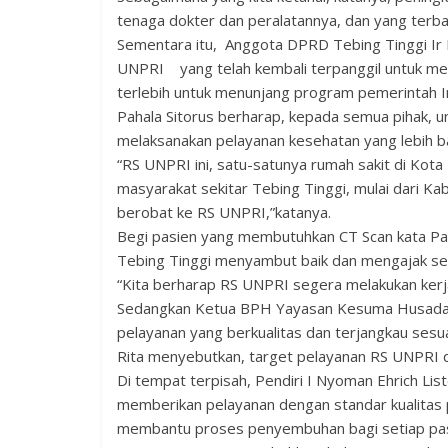
tenaga dokter dan peralatannya, dan yang terbai
Sementara itu, Anggota DPRD Tebing Tinggi Ir
UNPRI yang telah kembali terpanggil untuk me
terlebih untuk menunjang program pemerintah I
Pahala Sitorus berharap, kepada semua pihak, 
melaksanakan pelayanan kesehatan yang lebih ba
“RS UNPRI ini, satu-satunya rumah sakit di Kota 
masyarakat sekitar Tebing Tinggi, mulai dari K
berobat ke RS UNPRI,”katanya.
Begi pasien yang membutuhkan CT Scan kata Pah
Tebing Tinggi menyambut baik dan mengajak sel
“Kita berharap RS UNPRI segera melakukan kerj
Sedangkan Ketua BPH Yayasan Kesuma Husada R
pelayanan yang berkualitas dan terjangkau sesu
Rita menyebutkan, target pelayanan RS UNPRI d
Di tempat terpisah, Pendiri I Nyoman Ehrich L
memberikan pelayanan dengan standar kualitas 
membantu proses penyembuhan bagi setiap pas