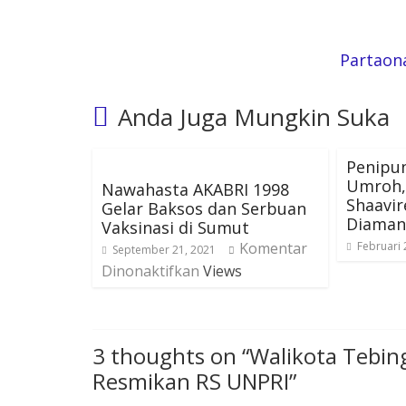
Partaon
Anda Juga Mungkin Suka
Penipu
Umroh,
Nawahasta AKABRI 1998
Shaavir
Gelar Baksos dan Serbuan
Diamank
Vaksinasi di Sumut
Komentar
Februari 
September 21, 2021
Dinonaktifkan
Views
3 thoughts on “
Walikota Tebin
Resmikan RS UNPRI
”