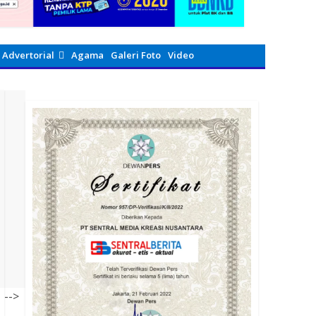
Advertorial
Agama
Galeri Foto
Video
-->