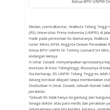
Ketua BPH UNPRI Dr
Medan, (sentralberita)- Walikota Tebing Tingg
(RS) Universitas Prima Indonesia (UNPRI) di Jala
Hadir pada peresmian itu diantaranya, Walikota
Lister MKes AIFM, Anggota Dewan Perwakilan R
Ketua BPH UNPRI Dr Tommy Leonard SH MKn, K
undangan lainnya.
H.Umar Zunaidi menyampaikan apresiasinya k
investasi di Kota Tebingtinggi, khususnya di bid
Dia berharap, RS UNPRI Tebing Tinggi ini, leb
datang berobat dilayani tanpa membedakan stat
Disebutkan H.Umar Zunaidi, sebuah Rumah Sakit
peralatan.
“Sebuah RS tidak hanya tergantung dari bangun
tenaga dokter atau para medis dan peralatan yan
Sebagaimana yang kita ketahui, katanya, penin