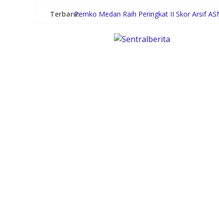
Terbaru:
Pemko Medan Raih Peringkat II Skor Arsif AS
Cipayung Plus Sumut Gelar Rapat Rakyat Mel
Pertamina Patra Niaga Sumbagut Edukasi Si
Serap Aspirasi Warga Teluk Nibung, Polres T
Polres Padang Lawas Utara Resmi Berdiri, 