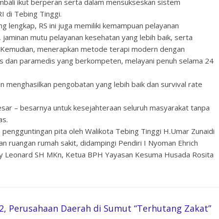
ali ikut berperan serta dalam mensukseskan sistem
 di Tebing Tinggi.
yang lengkap, RS ini juga memiliki kemampuan pelayanan
n, jaminan mutu pelayanan kesehatan yang lebih baik, serta
i. Kemudian, menerapkan metode terapi modern dengan
dis dan paramedis yang berkompeten, melayani penuh selama 24
kan menghasilkan pengobatan yang lebih baik dan survival rate
sar – besarnya untuk kesejahteraan seluruh masyarakat tanpa
as.
pengguntingan pita oleh Walikota Tebing Tinggi H.Umar Zunaidi
an ruangan rumah sakit, didampingi Pendiri I Nyoman Ehrich
y Leonard SH MKn, Ketua BPH Yayasan Kesuma Husada Rosita
2, Perusahaan Daerah di Sumut “Terhutang Zakat”