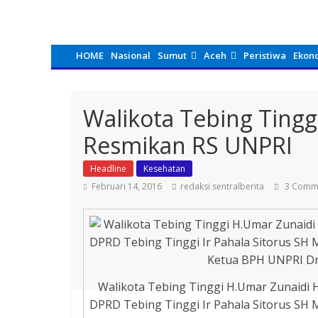
HOME
Nasional
Sumut
Aceh
Peristiwa
Ekon
Walikota Tebing Ting
Resmikan RS UNPRI
Headline
Kesehatan
Februari 14, 2016
redaksi sentralberita
3 Comm
Walikota Tebing Tinggi H.Umar Zunaid
DPRD Tebing Tinggi Ir Pahala Sitorus SH 