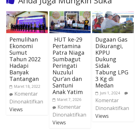
Anda Juga Mungkin Suka
Pemulihan
HUT ke-29
Dugaan Gas
Ekonomi
Pertamina
Dikurangi,
Sumut
Patra Niaga
KPPU
Tahun 2022
Sumbagut
Dukung
Hadapi
Peringati
Sidak
Banyak
Nuzulul
Tabung LPG
Tantangan
Qur’an dan
3 Kg di
Santuni
Medan
Maret 18, 2022
Anak Yatim
Komentar
Juni 1, 2024
Maret 7, 2026
Komentar
Dinonaktifkan
Komentar
Dinonaktifkan
Views
Dinonaktifkan
Views
Views