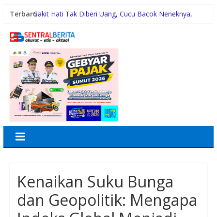
Terbaru:
Sakit Hati Tak Diberi Uang, Cucu Bacok Neneknya,
Pelaku Diamankan Polisi
Malam Minggu Bersama Warga Medan Tembung, Rico
Waas Serap Aspirasi
Dayang Nan Tujuh Menggetarkan Gedung Kesenian
Jakarta
PTPN Group melalui PTPN IV Regional VII Dukung
Peningkatan Kompetensi Aparatur Perkebunan Lewat
Pelatihan Avenza Maps di Way Kanan
42 Wartawan Berlaga di Turnamen Catur GRIB Jaya
Labuhanbatu
Kenaikan Suku Bunga
dan Geopolitik: Mengapa