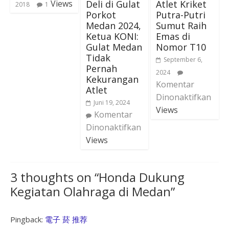
Deli di Gulat
Atlet Kriket
Views
2018
1
Porkot
Putra-Putri
Medan 2024,
Sumut Raih
Ketua KONI:
Emas di
Gulat Medan
Nomor T10
Tidak
September 6,
Pernah
2024
Kekurangan
Komentar
Atlet
Dinonaktifkan
Juni 19, 2024
Views
Komentar
Dinonaktifkan
Views
3 thoughts on “
Honda Dukung
Kegiatan Olahraga di Medan
”
Pingback:
電子 菸 推荐