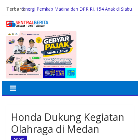
Terbaru:
Sinergi Pemkab Madina dan DPR RI, 154 Anak di Siabu
dan sekitarnya, Terima Beasiswa Program Indonesia
Pintar 2026
Pemerintah Daerah dan Kolaborasi dengan Komunitas
Gubernur Bobby Nasution Siapkan Rumah Produksi
Kelapa di Nias Utara
Lomba Foto LRT Hadirkan Hadiah Menarik, Ini
Syaratnya
Warga dan Sekolah Sambut Gembira Rencana
Gubernur Bobby Bangun SD Negeri Lasara di Nias
Utara
Honda Dukung Kegiatan
Olahraga di Medan
Sport