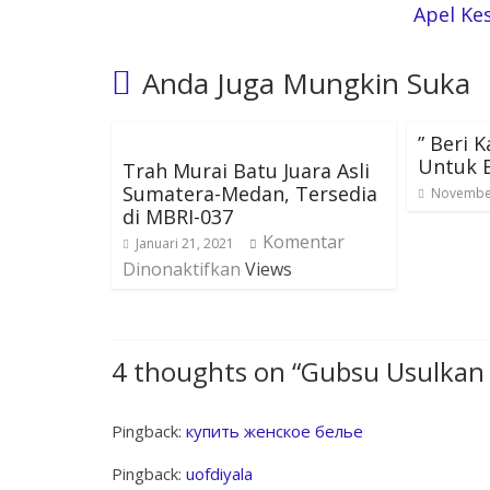
Apel Ke
Anda Juga Mungkin Suka
” Beri 
Untuk B
Trah Murai Batu Juara Asli
Sumatera-Medan, Tersedia
November
di MBRI-037
Komentar
Januari 21, 2021
Dinonaktifkan
Views
4 thoughts on “
Gubsu Usulkan
Pingback:
купить женское белье
Pingback:
uofdiyala