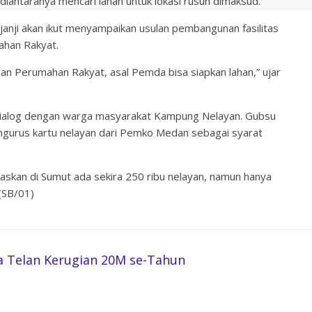
ntaranya mencari lahan untuk lokasi rusun dimaksud.
janji akan ikut menyampaikan usulan pembangunan fasilitas
ahan Rakyat.
n Perumahan Rakyat, asal Pemda bisa siapkan lahan,” ujar
ialog dengan warga masyarakat Kampung Nelayan. Gubsu
gurus kartu nelayan dari Pemko Medan sebagai syarat
askan di Sumut ada sekira 250 ribu nelayan, namun hanya
 (SB/01)
ia Telan Kerugian 20M se-Tahun