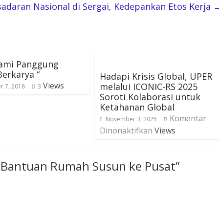
sadaran Nasional di Sergai, Kedepankan Etos Kerja
Kami Panggung
erkarya “
Hadapi Krisis Global, UPER
Views
melalui ICONIC-RS 2025
 7, 2018
3
Soroti Kolaborasi untuk
Ketahanan Global
Komentar
November 3, 2025
Dinonaktifkan
Views
 Bantuan Rumah Susun ke Pusat
”