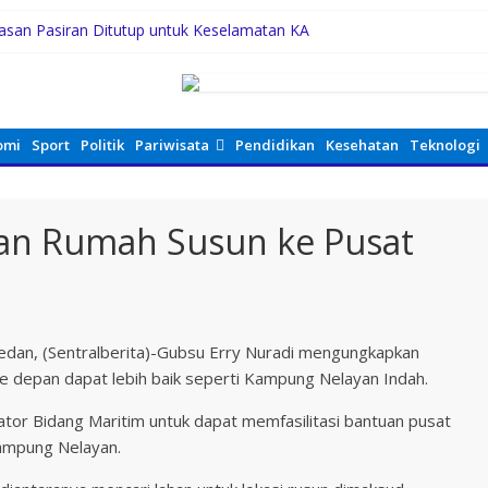
ntasan Pasiran Ditutup untuk Keselamatan KA
Limited Edition Buat Nyempurnain Look Retro-Future Lo
ategis Pemerintah dan Turun Tangani Persoalan Sosial Warga
ah se-Kepulauan Nias Percepat Usulan BKP 2027
Desak Wali Kota Perhatikan Simalingkar B
omi
Sport
Politik
Pariwisata
Pendidikan
Kesehatan
Teknologi
an Rumah Susun ke Pusat
dan, (Sentralberita)-Gubsu Erry Nuradi mengungkapkan
e depan dapat lebih baik seperti Kampung Nelayan Indah.
tor Bidang Maritim untuk dapat memfasilitasi bantuan pusat
ampung Nelayan.