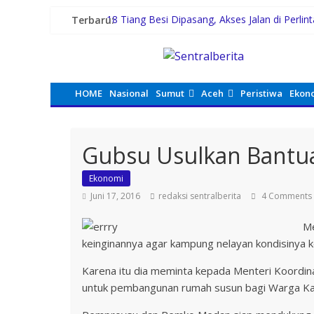
Terbaru:
18 Tiang Besi Dipasang, Akses Jalan di Perli
Fazzio Sunset Blue Hybrid x Alkateri, Motor 
Rico Waas Dorong IPSM Medan Jadi Mitra Str
Gubernur Bobby Nasution Minta Kepala Daer
Tertinggal dari Kelurahan Lain, DPRD Medan 
HOME
Nasional
Sumut
Aceh
Peristiwa
Ekon
Gubsu Usulkan Bantu
Ekonomi
Juni 17, 2016
redaksi sentralberita
4 Comments
Me
keinginannya agar kampung nelayan kondisinya k
Karena itu dia meminta kepada Menteri Koordina
untuk pembangunan rumah susun bagi Warga K