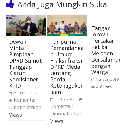
Anda Juga Mungkin Suka
Tangan
Jokowi
Tercakar
Dewan
Paripurna
Ketika
Minta
Pemandanga
Meladeni
Pimpinan
n Umum
Bersalaman
DPRD Sumut
Fraksi-fraksi
dengan
Tanggap
DPRD Medan
Warga
Kisruh
tentang
Komisioner
Perda
Maret 3, 2019
KPID
Ketenagaker
Views
4
jaan
Maret 20, 2022
Komentar
Juli 16, 2024
Komentar
Dinonaktifkan
Dinonaktifkan
Views
Views