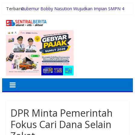
Terbaru:
Gubernur Bobby Nasution Wujudkan Impian SMPN 4
Sitolu Ori Miliki Gedung Permanen
Duta Genre Harus Jadi Penggerak Remaja, Rico Waas:
Jangan Hanya Aktif Saat Ada Acara
Sutarto Minta Banteng Sumut Merah FC Harumkan
Nama Sumut di Ajang Soekarno Cup 2026
Persiapan HUT RI ke-81, Anggota Paskibra Kecamatan
Idi Tunong Mulai Gelar Latihan Intensif
Satres PPAPPO Polres Karo Ringkus Pemuda
DPR Minta Pemerintah
Fokus Cari Dana Selain