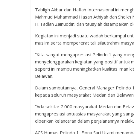
Tabligh Akbar dan Haflah Internasional ini mengh
Mahmud Muhammad Hasan Athiyah dan Sheikh Mah
H. Fadlan Zainuddin; dan tausyiah disampaikan o
Kegiatan ini menjadi suatu wadah berkumpul 
muslim serta mempererat tali silautrahmi masy
“Kita sangat mengapresiasi Pelindo 1 yang men
menyelenggarakan kegiatan yang positif untuk
seperti ini mampu meningkatkan kualitas iman k
Belawan.
Dalam sambutannya, General Manager Pelindo 
kepada seluruh masyarakat Medan dan Belawan y
“Ada sekitar 2.000 masyarakat Medan dan Belawa
mengapresiasi antuasias masyarakat yang sangat 
diberikan kelancaran dalam perjalanannya melak
ACS Humas Pelindo 1, Fiona Sari Utami menamba