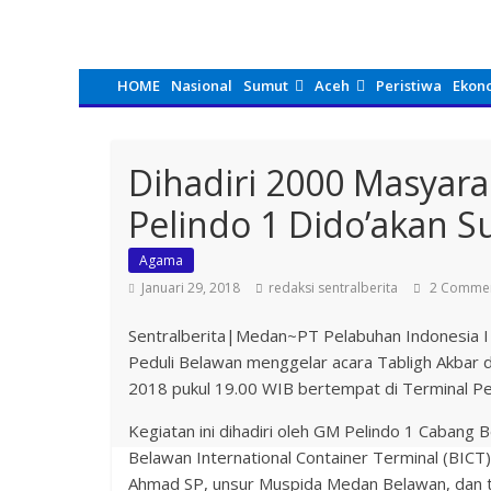
HOME
Nasional
Sumut
Aceh
Peristiwa
Ekon
Dihadiri 2000 Masyara
Pelindo 1 Dido’akan Su
Agama
Januari 29, 2018
redaksi sentralberita
2 Comme
Sentralberita|Medan~PT Pelabuhan Indonesia 
Peduli Belawan menggelar acara Tabligh Akbar da
2018 pukul 19.00 WIB bertempat di Terminal P
Kegiatan ini dihadiri oleh GM Pelindo 1 Caban
Belawan International Container Terminal (BICT
Ahmad SP, unsur Muspida Medan Belawan, dan 