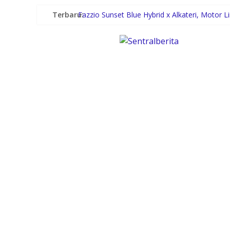
Terbaru:
Fazzio Sunset Blue Hybrid x Alkateri, Motor 
Rico Waas Dorong IPSM Medan Jadi Mitra Str
Gubernur Bobby Nasution Minta Kepala Daer
Tertinggal dari Kelurahan Lain, DPRD Medan 
18 Tiang Besi Dipasang, Akses Jalan di Perli