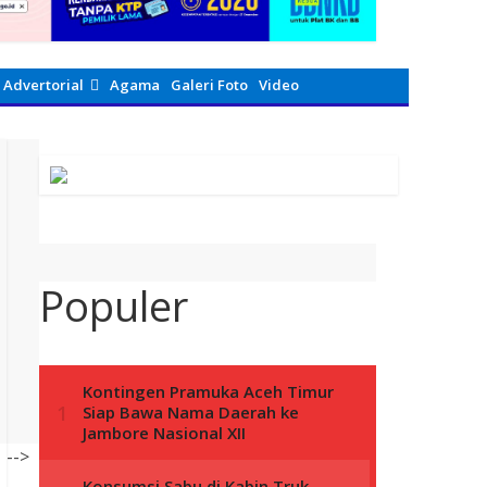
Advertorial
Agama
Galeri Foto
Video
Populer
-->