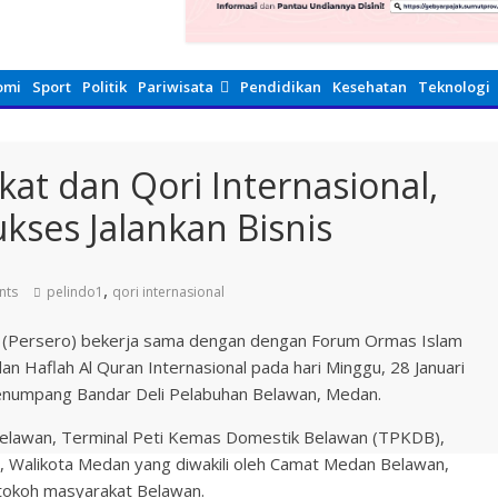
omi
Sport
Politik
Pariwisata
Pendidikan
Kesehatan
Teknologi
kat dan Qori Internasional,
kses Jalankan Bisnis
,
nts
pelindo1
qori internasional
I (Persero) bekerja sama dengan dengan Forum Ormas Islam
n Haflah Al Quran Internasional pada hari Minggu, 28 Januari
enumpang Bandar Deli Pelabuhan Belawan, Medan.
g Belawan, Terminal Peti Kemas Domestik Belawan (TPKDB),
), Walikota Medan yang diwakili oleh Camat Medan Belawan,
tokoh masyarakat Belawan.