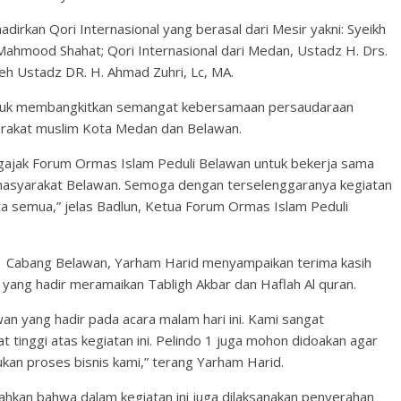
adirkan Qori Internasional yang berasal dari Mesir yakni: Syeikh
mood Shahat; Qori Internasional dari Medan, Ustadz H. Drs.
leh Ustadz DR. H. Ahmad Zuhri, Lc, MA.
untuk membangkitkan semangat kebersamaan persaudaraan
arakat muslim Kota Medan dan Belawan.
gajak Forum Ormas Islam Peduli Belawan untuk bekerja sama
 masyarakat Belawan. Semoga dengan terselenggaranya kegiatan
ita semua,” jelas Badlun, Ketua Forum Ormas Islam Peduli
1 Cabang Belawan, Yarham Harid menyampaikan terima kasih
ang hadir meramaikan Tabligh Akbar dan Haflah Al quran.
n yang hadir pada acara malam hari ini. Kami sangat
tinggi atas kegiatan ini. Pelindo 1 juga mohon didoakan agar
ukan proses bisnis kami,” terang Yarham Harid.
hkan bahwa dalam kegiatan ini juga dilaksanakan penyerahan