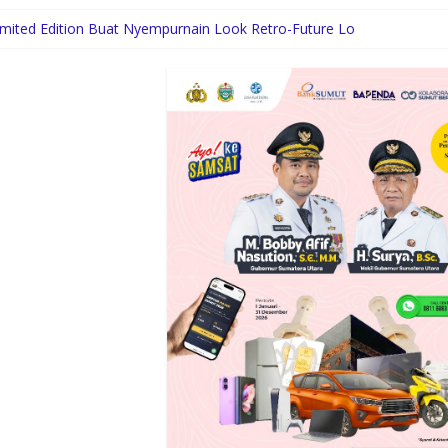
Limited Edition Buat Nyempurnain Look Retro-Future Lo
ategis Pemerintah dan Turun Tangani Persoalan Sosial Warga
ah se-Kepulauan Nias Percepat Usulan BKP 2027
Desak Wali Kota Perhatikan Simalingkar B
ntasan Pasiran Ditutup untuk Keselamatan KA