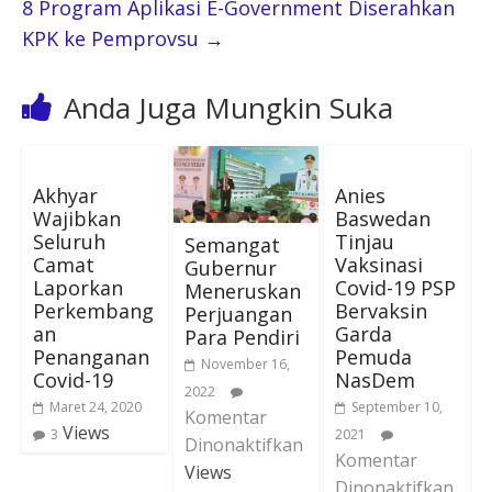
8 Program Aplikasi E-Government Diserahkan
KPK ke Pemprovsu
→
Anda Juga Mungkin Suka
Akhyar
Anies
Wajibkan
Baswedan
Seluruh
Tinjau
Semangat
Camat
Vaksinasi
Gubernur
Laporkan
Covid-19 PSP
Meneruskan
Perkembang
Bervaksin
Perjuangan
an
Garda
Para Pendiri
Penanganan
Pemuda
November 16,
Covid-19
NasDem
2022
Maret 24, 2020
September 10,
Komentar
Views
3
2021
Dinonaktifkan
Komentar
Views
Dinonaktifkan