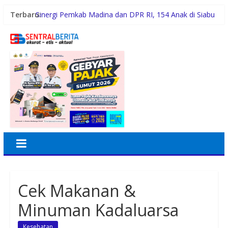
Terbaru:
Sinergi Pemkab Madina dan DPR RI, 154 Anak di Siabu
dan sekitarnya, Terima Beasiswa Program Indonesia
Pintar 2026
Pemerintah Daerah dan Kolaborasi dengan Komunitas
Gubernur Bobby Nasution Siapkan Rumah Produksi
Kelapa di Nias Utara
Lomba Foto LRT Hadirkan Hadiah Menarik, Ini
Syaratnya
Warga dan Sekolah Sambut Gembira Rencana
Gubernur Bobby Bangun SD Negeri Lasara di Nias
Utara
Cek Makanan &
Minuman Kadaluarsa
Kesehatan