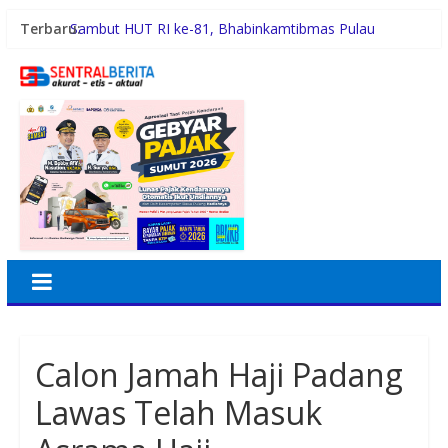
Terbaru:
Sambut HUT RI ke-81, Bhabinkamtibmas Pulau
Simardan Ajak Warga Pasang Bendera
Tafoo’lo Nehe, Pelompat Batu Nias Mohon Diundang
Upacara HUT ke-81 RI di Istana
Pemko Medan Didesak Prioritaskan Pembangunan
Jalan 2026
Dinkes Medan Didesak Lakukan Rehabilitasi Fasilitas
Puskesmas
Aipda Hery Gusnihardi Gelar Cooling System di Kuala
Silo Bestari, Ajak Warga Jaga Kamtibmas
Calon Jamah Haji Padang
Lawas Telah Masuk