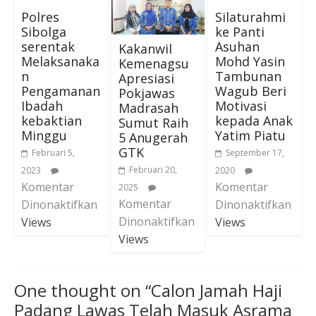
Polres
Silaturahmi
Sibolga
ke Panti
serentak
Asuhan
Kakanwil
Melaksanaka
Mohd Yasin
Kemenagsu
n
Tambunan
Apresiasi
Pengamanan
Wagub Beri
Pokjawas
Ibadah
Motivasi
Madrasah
kebaktian
kepada Anak
Sumut Raih
Minggu
Yatim Piatu
5 Anugerah
GTK
Februari 5,
September 17,
Februari 20,
2023
2020
Komentar
Komentar
2025
Komentar
Dinonaktifkan
Dinonaktifkan
Dinonaktifkan
Views
Views
Views
One thought on “
Calon Jamah Haji
Padang Lawas Telah Masuk Asrama