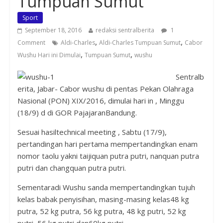
Tumpuan Sumut
Sport
September 18, 2016
redaksi sentralberita
1
,
,
Comment
Aldi-Charles
Aldi-Charles Tumpuan Sumut
Cabor
,
,
Wushu Hari ini Dimulai
Tumpuan Sumut
wushu
Sentralb
erita, Jabar- Cabor wushu di pentas Pekan Olahraga
Nasional (PON) XIX/2016, dimulai hari in , Minggu
(18/9) d di GOR PajajaranBandung.
Sesuai hasiltechnical meeting , Sabtu (17/9),
pertandingan hari pertama mempertandingkan enam
nomor taolu yakni taijiquan putra putri, nanquan putra
putri dan changquan putra putri.
Sementaradi Wushu sanda mempertandingkan tujuh
kelas babak penyisihan, masing-masing kelas48 kg
putra, 52 kg putra, 56 kg putra, 48 kg putri, 52 kg
putri, 56 kg putri dan60kg putri.