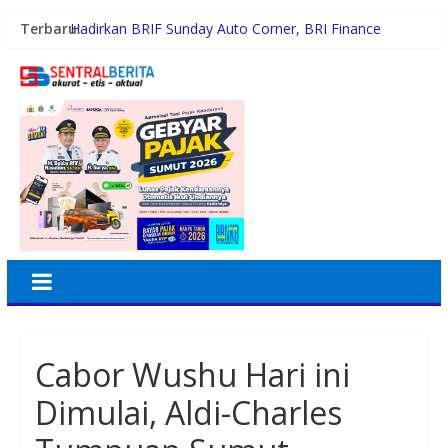
Terbaru:
Hadirkan BRIF Sunday Auto Corner, BRI Finance
Mudahkan Warga Bali Wujudkan Mobil Impian
KAI Logistik Hadirkan Promo “Merdeka Ongkir” untuk
Pengiriman Paket
Holding Perkebunan Nusantara Dukung Kampus
Berbasis Perkebunan, Arya Sandhiyudha Jadi
Mahasiswa Angkatan Pertama Magister ITSI
Satres Narkoba Polres Asahan Amankan Pria Pengedar
Sabu, Sita 19,60 Gram Barang Bukti
Diduga Jadi Lokasi Transaksi Sabu, Timsus Anti
Narkoba Polres Asahan Amankan Seorang Pria dengan
Barang Bukti 63,67 Gram Sabu
Cabor Wushu Hari ini
Dimulai, Aldi-Charles