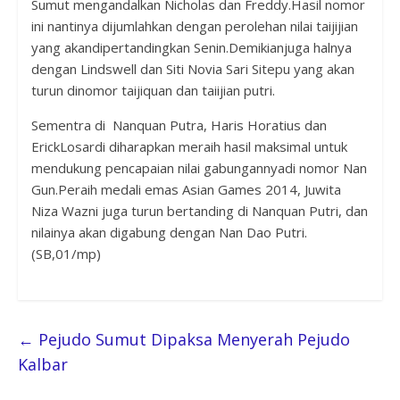
Sumut mengandalkan Nicholas dan Freddy.Hasil nomor
ini nantinya dijumlahkan dengan perolehan nilai taijijian
yang akandipertandingkan Senin.Demikianjuga halnya
dengan Lindswell dan Siti Novia Sari Sitepu yang akan
turun dinomor taijiquan dan taiijian putri.
Sementra di Nanquan Putra, Haris Horatius dan
ErickLosardi diharapkan meraih hasil maksimal untuk
mendukung pencapaian nilai gabungannyadi nomor Nan
Gun.Peraih medali emas Asian Games 2014, Juwita
Niza Wazni juga turun bertanding di Nanquan Putri, dan
nilainya akan digabung dengan Nan Dao Putri.
(SB,01/mp)
←
Pejudo Sumut Dipaksa Menyerah Pejudo
Kalbar