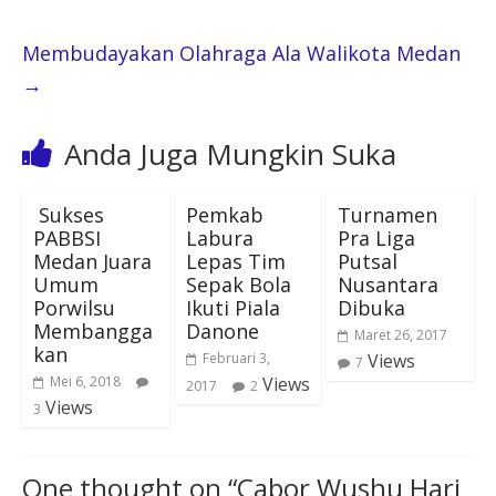
Membudayakan Olahraga Ala Walikota Medan
→
Anda Juga Mungkin Suka
Sukses
Pemkab
Turnamen
PABBSI
Labura
Pra Liga
Medan Juara
Lepas Tim
Putsal
Umum
Sepak Bola
Nusantara
Porwilsu
Ikuti Piala
Dibuka
Membangga
Danone
Maret 26, 2017
kan
Februari 3,
Views
7
Mei 6, 2018
Views
2017
2
Views
3
One thought on “
Cabor Wushu Hari