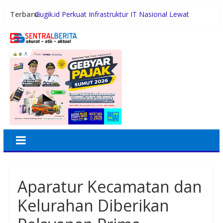
Terbaru:
Gugik.id Perkuat Infrastruktur IT Nasional Lewat
Layanan Distributor Server Enterprise
Bursa Ketua IMI Bali Mulai Menghangat, Artha
Wirawan Nyatakan Siap Maju, Sejumlah Nama Lain
Turut Diperbincangkan
Dukung Gaya Hidup Masyarakat dan Kesejahteraan
Hewan, KAI Logistik Layani Lebih dari 90 Ribu Hewan
Peliharaan pada Semester I 2026
Terima Audiensi BNKP, Gubernur Bobby Nasution
Paparkan Tiga Prioritas Pembangunan Kepulauan Nias
Swiss-Belhotel Rainforest: Oase Tropis di Tengah
Dinamika Sunset Road
Aparatur Kecamatan dan
Kelurahan Diberikan