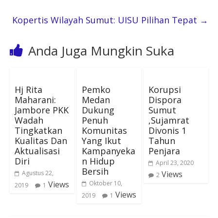
Kopertis Wilayah Sumut: UISU Pilihan Tepat
→
Anda Juga Mungkin Suka
Hj Rita
Pemko
Korupsi
Maharani:
Medan
Dispora
Jambore PKK
Dukung
Sumut
Wadah
Penuh
,Sujamrat
Tingkatkan
Komunitas
Divonis 1
Kualitas Dan
Yang Ikut
Tahun
Aktualisasi
Kampanyeka
Penjara
Diri
n Hidup
April 23, 2020
Bersih
Agustus 22,
Views
2
Views
Oktober 10,
2019
1
Views
2019
1