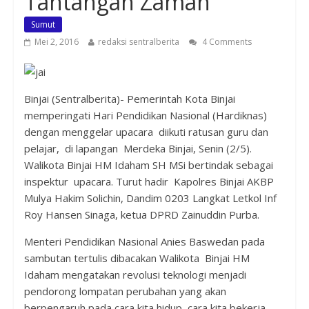
Tantangan Zaman
Sumut
Mei 2, 2016
redaksi sentralberita
4 Comments
Binjai (Sentralberita)- Pemerintah Kota Binjai
memperingati Hari Pendidikan Nasional (Hardiknas)
dengan menggelar upacara diikuti ratusan guru dan
pelajar, di lapangan Merdeka Binjai, Senin (2/5).
Walikota Binjai HM Idaham SH MSi bertindak sebagai
inspektur upacara. Turut hadir Kapolres Binjai AKBP
Mulya Hakim Solichin, Dandim 0203 Langkat Letkol Inf
Roy Hansen Sinaga, ketua DPRD Zainuddin Purba.
Menteri Pendidikan Nasional Anies Baswedan pada
sambutan tertulis dibacakan Walikota Binjai HM
Idaham mengatakan revolusi teknologi menjadi
pendorong lompatan perubahan yang akan
berpengaruh pada cara kita hidup, cara kita bekerja,