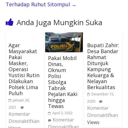
Terhadap Ruhut Sitompul
→
Anda Juga Mungkin Suka
Agar
Bupati Zahir:
Masyarakat
Desa Bandar
Pakai
Rahmat
Pakai Mobil
Masker,
Ditunjuk
Dinas,
Operasi
Kampung
Oknum
Yustisi Rutin
Keluarga &
Polisi
Dilakukan
Nelayan
Sibolga
Polsek Lima
Berkualitas
Tabrak
Puluh
Pejalan Kaki
Desember 15,
hingga
Januari 26,
2020
Tewas
2021
Komentar
April 3, 2022
Komentar
Dinonaktifkan
Komentar
Dinonaktifkan
Views
Dinonaktifkan