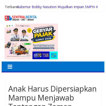
Terbaru:
Gubernur Bobby Nasution Wujudkan Impian SMPN 4
Sitolu Ori Miliki Gedung Permanen
Duta Genre Harus Jadi Penggerak Remaja, Rico Waas:
Jangan Hanya Aktif Saat Ada Acara
Sutarto Minta Banteng Sumut Merah FC Harumkan
Nama Sumut di Ajang Soekarno Cup 2026
Persiapan HUT RI ke-81, Anggota Paskibra Kecamatan
Idi Tunong Mulai Gelar Latihan Intensif
Satres PPAPPO Polres Karo Ringkus Pemuda
Anak Harus Dipersiapkan
Mampu Menjawab