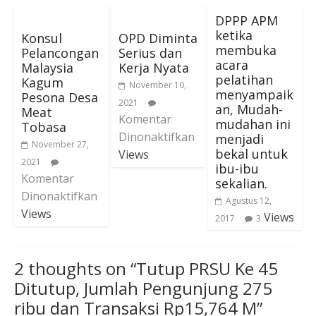
DPPP APM
ketika
Konsul
OPD Diminta
membuka
Pelancongan
Serius dan
acara
Malaysia
Kerja Nyata
pelatihan
Kagum
November 10,
menyampaik
Pesona Desa
2021
an, Mudah-
Meat
Komentar
mudahan ini
Tobasa
Dinonaktifkan
menjadi
November 27,
bekal untuk
Views
2021
ibu-ibu
Komentar
sekalian.
Dinonaktifkan
Agustus 12,
Views
Views
2017
3
2 thoughts on “
Tutup PRSU Ke 45
Ditutup, Jumlah Pengunjung 275
ribu dan Transaksi Rp15,764 M
”