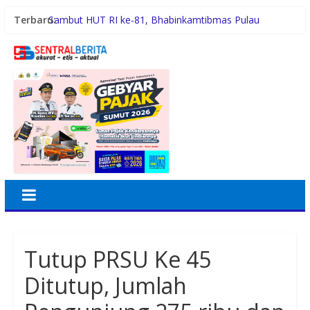
Terbaru:
Sambut HUT RI ke-81, Bhabinkamtibmas Pulau
Simardan Ajak Warga Pasang Bendera
Tafoo’lo Nehe, Pelompat Batu Nias Mohon Diundang
Upacara HUT ke-81 RI di Istana
Pemko Medan Didesak Prioritaskan Pembangunan
Jalan 2026
Dinkes Medan Didesak Lakukan Rehabilitasi Fasilitas
Puskesmas
Aipda Hery Gusnihardi Gelar Cooling System di Kuala
Silo Bestari, Ajak Warga Jaga Kamtibmas
Tutup PRSU Ke 45
Ditutup, Jumlah