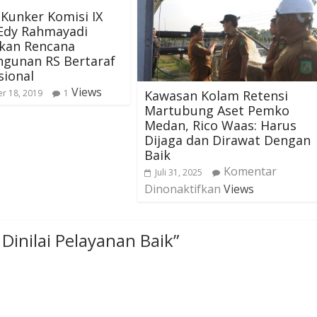
Kunker Komisi IX
,Edy Rahmayadi
kan Rencana
gunan RS Bertaraf
sional
Views
Kawasan Kolam Retensi
r 18, 2019
1
Martubung Aset Pemko
Medan, Rico Waas: Harus
Dijaga dan Dirawat Dengan
Baik
Komentar
Juli 31, 2025
Dinonaktifkan
Views
 Dinilai Pelayanan Baik
”