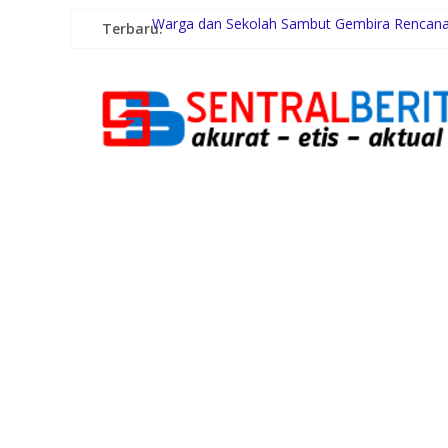
Terbaru:
Warga dan Sekolah Sambut Gembira Rencana 
Konsumsi Sabu di Kabin Truk, Supir Tangki A
Pemerintah Daerah dan Kolaborasi dengan 
Gubernur Bobby Nasution Siapkan Rumah Prod
Lomba Foto LRT Hadirkan Hadiah Menarik, In