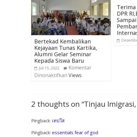
Terima 
DPR RI
Sampai
Pemban
Interna
Bertekad Kembalikan
Desembe
Kejayaan Tunas Kartika,
Alumni Gelar Seminar
Kepada Siswa Baru
Komentar
Juli 15, 2022
Dinonaktifkan
Views
2 thoughts on “
Tinjau Imigrasi,
Pingback:
เทปใส
Pingback:
essentials fear of god