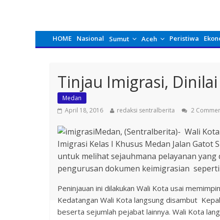
HOME
Nasional
Peristiwa
Ekon
Sumut
Aceh
Tinjau Imigrasi, Dinila
Medan
April 18, 2016
redaksi sentralberita
2 Commen
Medan, (Sentralberita)- Wali Kot
Imigrasi Kelas I Khusus Medan Jalan Gatot S
untuk melihat sejauhmana pelayanan yang 
pengurusan dokumen keimigrasian seperti
Peninjauan ini dilakukan Wali Kota usai memim
Kedatangan Wali Kota langsung disambut Kepala
beserta sejumlah pejabat lainnya. Wali Kota la