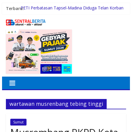
Terbaru:
PETI Perbatasan Tapsel-Madina Diduga Telan Korban
Jiwa, Kapolsek Batang Angkola Tertutup
Sambut HUT ke-81 RI, BRI BO Kramat Jati Semarakkan
Nuansa Merah Putih
Perkuat Keimanan dan Ukhuwah, BRI Region 6 Gelar
Pengajian Rutin Bersama Pekerja
BRI BO Sudirman Semanggi Hadiri HUT ke-7 DWP
DPD RI, Pererat Sinergi
Terlibat Jual Beli Sabu, Pasukan Tempur Geng Motor
GPS Disergap Satuan Resnarkoba Polrestabes Medan
wartawan musrenbang tebing tinggi
Sumut