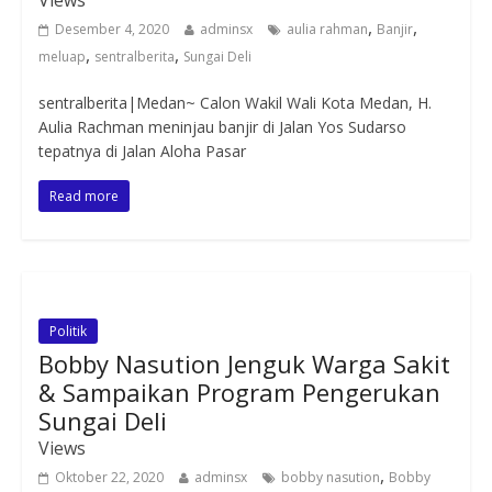
Views
,
,
Desember 4, 2020
adminsx
aulia rahman
Banjir
,
,
meluap
sentralberita
Sungai Deli
sentralberita|Medan~ Calon Wakil Wali Kota Medan, H.
Aulia Rachman meninjau banjir di Jalan Yos Sudarso
tepatnya di Jalan Aloha Pasar
Read more
Politik
Bobby Nasution Jenguk Warga Sakit
& Sampaikan Program Pengerukan
Sungai Deli
Views
,
Oktober 22, 2020
adminsx
bobby nasution
Bobby