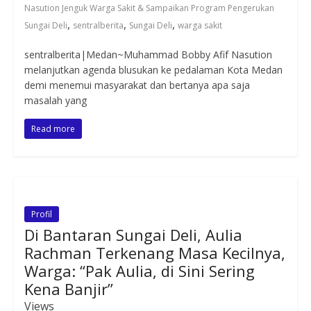
Nasution Jenguk Warga Sakit & Sampaikan Program Pengerukan
,
,
,
Sungai Deli
sentralberita
Sungai Deli
warga sakit
sentralberita|Medan~Muhammad Bobby Afif Nasution
melanjutkan agenda blusukan ke pedalaman Kota Medan
demi menemui masyarakat dan bertanya apa saja
masalah yang
Read more
Profil
Di Bantaran Sungai Deli, Aulia
Rachman Terkenang Masa Kecilnya,
Warga: “Pak Aulia, di Sini Sering
Kena Banjir”
Views