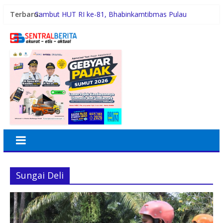
Terbaru:
Sambut HUT RI ke-81, Bhabinkamtibmas Pulau
Simardan Ajak Warga Pasang Bendera
Tafoo’lo Nehe, Pelompat Batu Nias Mohon Diundang
Upacara HUT ke-81 RI di Istana
Pemko Medan Didesak Prioritaskan Pembangunan
Jalan 2026
Dinkes Medan Didesak Lakukan Rehabilitasi Fasilitas
Puskesmas
Aipda Hery Gusnihardi Gelar Cooling System di Kuala
Silo Bestari, Ajak Warga Jaga Kamtibmas
Sungai Deli