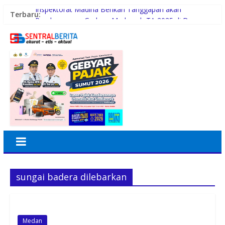
Inspektorat Madina Berikan Tanggapan akan
Terbaru:
Pembangunan Gedung Madrasah TA 2025 di Desa
Tabuyung
Lomba Foto LRT Hadirkan Hadiah Menarik, Ini
Syaratnya
Warga dan Sekolah Sambut Gembira Rencana
Gubernur Bobby Bangun SD Negeri Lasara di Nias
Utara
Sinergi Pemkab Madina dan DPR RI, 154 Anak di Siabu
dan sekitarnya, Terima Beasiswa Program Indonesia
Pintar 2026
PWI Beri Kesempatan KTA yang Mati Lebih Dari
Setahun Diaktifkan Kembali
sungai badera dilebarkan
Medan