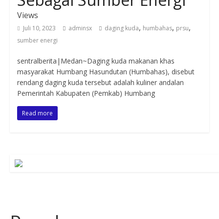
Views
,
,
,
Juli 10, 2023
adminsx
daging kuda
humbahas
prsu
sumber energi
sentralberita|Medan~Daging kuda makanan khas
masyarakat Humbang Hasundutan (Humbahas), disebut
rendang daging kuda tersebut adalah kuliner andalan
Pemerintah Kabupaten (Pemkab) Humbang
Read more