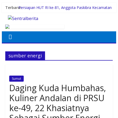
Terbaru:
Persiapan HUT RI ke-81, Anggota Paskibra Kecamatan
Idi Tunong Mulai Gelar Latihan Intensif
Satres PPAPPO Polres Karo Ringkus Pemuda
Gubernur Bobby Nasution Wujudkan Impian SMPN 4
Sitolu Ori Miliki Gedung Permanen
Kebiasaan Finansial yang Bisa Dimulai di Usia 20-an
Penebangan Pohon Pembangunan BRT Disorot
sumber energi
Sumut
Daging Kuda Humbahas,
Kuliner Andalan di PRSU
ke-49, 22 Khasiatnya
Sebagai Sumber Energi