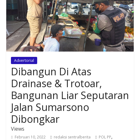
Advertorial
Dibangun Di Atas
Drainase & Trotoar,
Bangunan Liar Seputaran
Jalan Sumarsono
Dibongkar
Views
,
Februari 10, 2022
redaksi sentralberita
POL PP