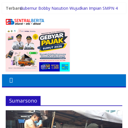
Terbaru:
Gubernur Bobby Nasution Wujudkan Impian SMPN 4
Sitolu Ori Miliki Gedung Permanen
Duta Genre Harus Jadi Penggerak Remaja, Rico Waas:
Jangan Hanya Aktif Saat Ada Acara
Sutarto Minta Banteng Sumut Merah FC Harumkan
Nama Sumut di Ajang Soekarno Cup 2026
Persiapan HUT RI ke-81, Anggota Paskibra Kecamatan
Idi Tunong Mulai Gelar Latihan Intensif
Satres PPAPPO Polres Karo Ringkus Pemuda
Sumarsono