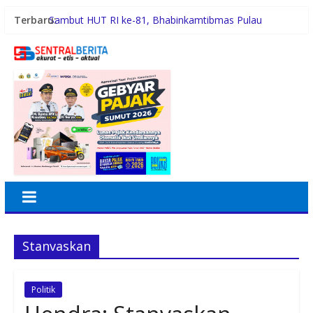
Terbaru:
Sambut HUT RI ke-81, Bhabinkamtibmas Pulau
Simardan Ajak Warga Pasang Bendera
Tafoo’lo Nehe, Pelompat Batu Nias Mohon Diundang
Upacara HUT ke-81 RI di Istana
Pemko Medan Didesak Prioritaskan Pembangunan
Jalan 2026
Dinkes Medan Didesak Lakukan Rehabilitasi Fasilitas
Puskesmas
Aipda Hery Gusnihardi Gelar Cooling System di Kuala
Silo Bestari, Ajak Warga Jaga Kamtibmas
Stanvaskan
Politik