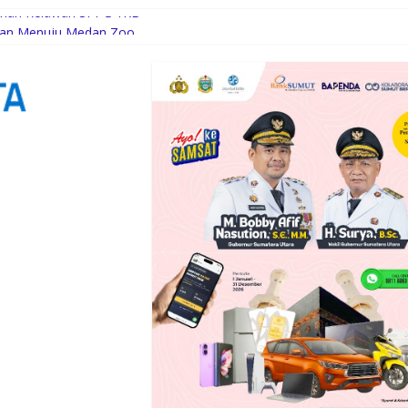
luhan Relawan SPPG YKB
etan Menuju Medan Zoo
layani Masyarakat Susah Maupun Senang
ung Balai, Tekankan Pentingnya Kekompakan Personel
antas Polres Tanjung Balai Patroli Blue Light Malam Hari