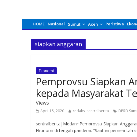
HOME
Nasional
Peristiwa
Ekon
Sumut
Aceh
siapkan anggaran
Ekonomi
Pemprovsu Siapkan A
kepada Masyarakat T
Views
April 15, 2020
redaksi sentralberita
DPRD Sum
sentralberita|Medan~Pemprovsu Siapkan Anggaran
Ekonomi di tengah pandemi. “Saat ini pemerintah