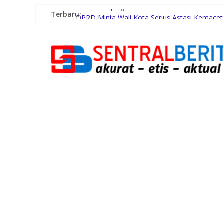
Terbaru:
Polres Tanjung Balai dan BNN Tes Urine Pu
DPRD Minta Wali Kota Serius Astasi Kemac
Syaiful Ramadhan: Aparatur Harus Siapa Me
Kasat Samapta Pimpin Apel Pagi Polres Tanj
Cegah Balap Liar dan Kejahatan Jalanan, Satl