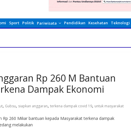
omi
Sport
Politik
Pendidikan
Kesehatan
Teknologi
Pariwisata
nggaran Rp 260 M Bantuan
erkena Dampak Ekonomi
,
,
,
,
ut
Gubsu
siapkan anggaran
terkena dampak covid 19
untuk masyarakat
 Rp 260 Miliar bantuan kepada Masyarakat terkena dampak
 sedang melakukan