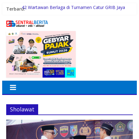
Terbaru:
42 Wartawan Berlaga di Turnamen Catur GRIB Jaya
Labuhanbatu
POST Hadir sebagai Solusi POS untuk Operasional
Restoran
Malam Minggu Bersama Warga Medan Tembung, Rico
Waas Serap Aspirasi
Dayang Nan Tujuh Menggetarkan Gedung Kesenian
Jakarta
PTPN Group melalui PTPN IV Regional VII Dukung
Peningkatan Kompetensi Aparatur Perkebunan Lewat
Pelatihan Avenza Maps di Way Kanan
Sholawat