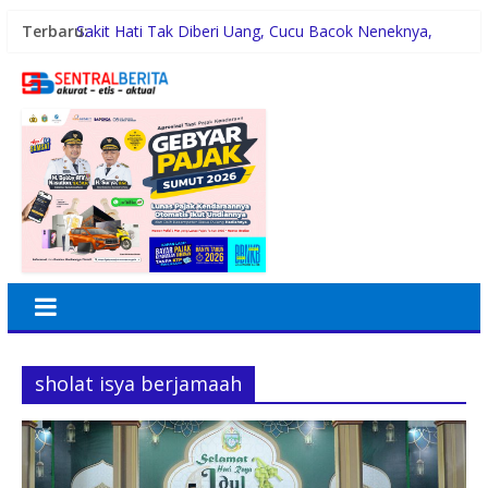
Terbaru:
Sakit Hati Tak Diberi Uang, Cucu Bacok Neneknya,
Pelaku Diamankan Polisi
Malam Minggu Bersama Warga Medan Tembung, Rico
Waas Serap Aspirasi
Dayang Nan Tujuh Menggetarkan Gedung Kesenian
Jakarta
PTPN Group melalui PTPN IV Regional VII Dukung
Peningkatan Kompetensi Aparatur Perkebunan Lewat
Pelatihan Avenza Maps di Way Kanan
42 Wartawan Berlaga di Turnamen Catur GRIB Jaya
Labuhanbatu
sholat isya berjamaah