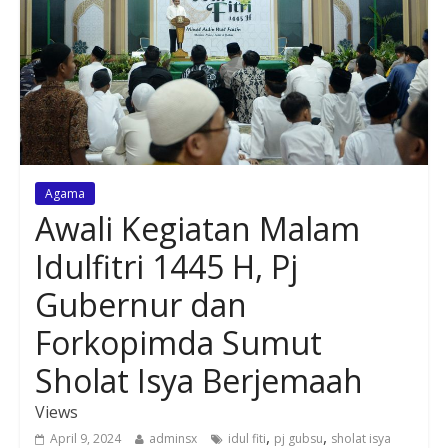
Agama
Awali Kegiatan Malam
Idulfitri 1445 H, Pj
Gubernur dan
Forkopimda Sumut
Sholat Isya Berjemaah
Views
,
,
April 9, 2024
adminsx
idul fiti
pj gubsu
sholat isya