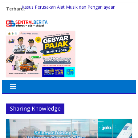
Terbaru:
Kasus Perusakan Alat Musik dan Penganiayaan
Akhirnya Berdamai, PAPPRI Madina Apresiasi Polsek
Natal
Polsek Datuk Bandar Gelar Jumat Curhat di Sijambi,
Tampung Aspirasi Warga
Tingkatkan Disiplin Personil, Polres Tanjung Balai Gelar
Apel Pagi
PERADIPROF Bekerjasama dengan UI Gelar PKPA
Rayakan 10 Tahun Perjalanan, Inspire Artistry Hadirkan
Block Party Terbesar di Jakarta
Sharing Knowledge