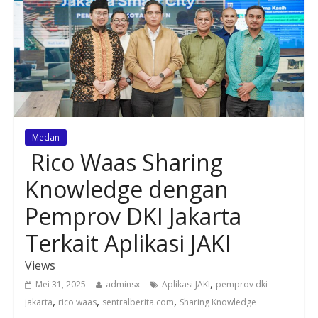
Medan
Rico Waas Sharing
Knowledge dengan
Pemprov DKI Jakarta
Terkait Aplikasi JAKI
Views
,
Mei 31, 2025
adminsx
Aplikasi JAKI
pemprov dki
,
,
,
jakarta
rico waas
sentralberita.com
Sharing Knowledge