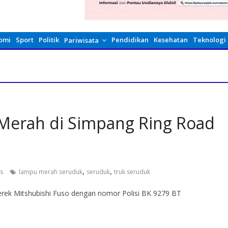
omi
Sport
Politik
Pendidikan
Kesehatan
Teknologi
Pariwisata
Merah di Simpang Ring Road
,
,
s
lampu merah seruduk
seruduk
truk seruduk
erek Mitshubishi Fuso dengan nomor Polisi BK 9279 BT