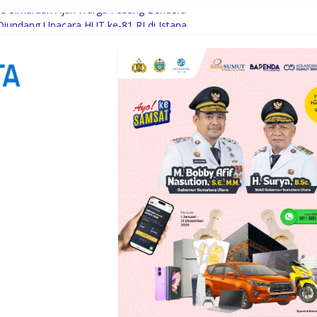
au Simardan Ajak Warga Pasang Bendera
iundang Upacara HUT ke-81 RI di Istana
unan Jalan 2026
asilitas Puskesmas
i Kuala Silo Bestari, Ajak Warga Jaga Kamtibmas