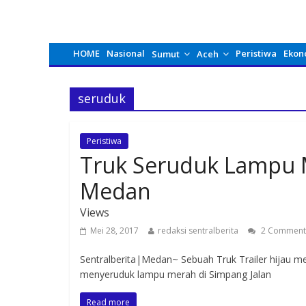
HOME
Nasional
Peristiwa
Ekon
Sumut
Aceh
seruduk
Peristiwa
Truk Seruduk Lampu 
Medan
Views
Mei 28, 2017
redaksi sentralberita
2 Comment
Sentralberita|Medan~ Sebuah Truk Trailer hijau m
menyeruduk lampu merah di Simpang Jalan
Read more