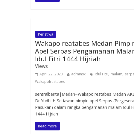
Peristiwa
Wakapolreatabes Medan Pimpi
Apel Serpas Pengamanan Mal
Idul Fitri 1444 Hijriah
Views
,
,
April 22, 2023
adminsx
Idul Fitri
malam
serp
Wakapolrestabes
sentralberita|Medan~Wakapolrestabes Medan AK
Dr Yudhi H Setiawan pimpin apel Serpas (Pergeser
Pasukan) dalam rangka pengamanan malam Idul Fit
1444 Hijriah
Read more