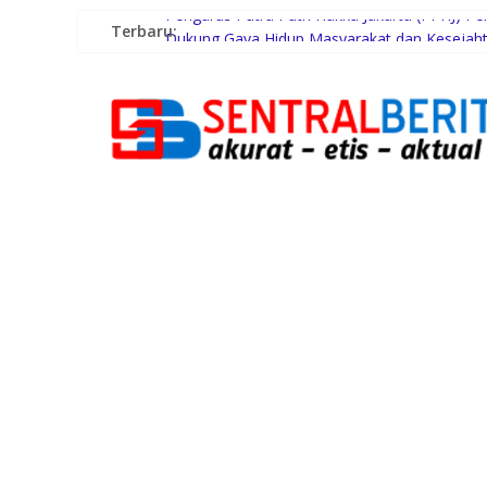
Terbaru:
Pengurus Putra Putri Hakka Jakarta (PPHJ) P
Dukung Gaya Hidup Masyarakat dan Kesejahte
Terima Audiensi BNKP, Gubernur Bobby Nasu
Swiss-Belhotel Rainforest: Oase Tropis di T
Gugik.id Perkuat Infrastruktur IT Nasional Le