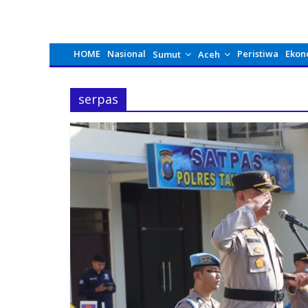
HOME
Nasional
Peristiwa
Ekon
Sumut
Aceh
serpas