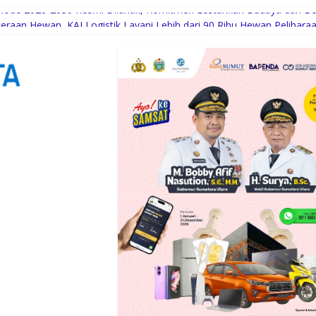
eriode 2026-2030 Resmi Dilantik, Komitmen Lestarikan Budaya dan Be
raan Hewan, KAI Logistik Layani Lebih dari 90 Ribu Hewan Pelihara
tion Paparkan Tiga Prioritas Pembangunan Kepulauan Nias
engah Dinamika Sunset Road
wat Layanan Distributor Server Enterprise