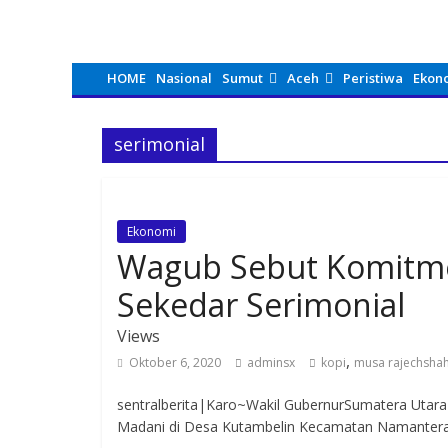
HOME
Nasional
Sumut
Aceh
Peristiwa
Ekon
serimonial
Ekonomi
Wagub Sebut Komitme
Sekedar Serimonial
Views
,
Oktober 6, 2020
adminsx
kopi
musa rajechsha
sentralberita|Karo~Wakil GubernurSumatera Uta
Madani di Desa Kutambelin Kecamatan Namanteran