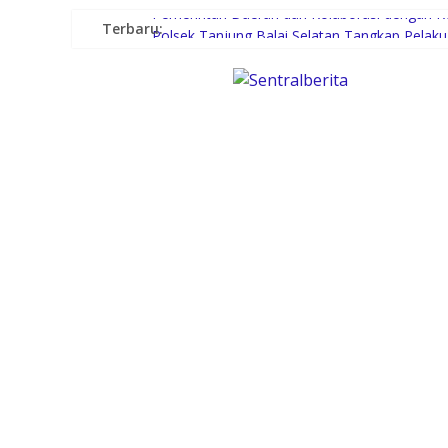
Terbaru:
Pemerintah Daerah dan Kolaborasi dengan 
Polsek Tanjung Balai Selatan Tangkap Pela
Plt. Bupati Langkat Tiorita Percepat Progr
Kunker ke Tapteng, Kapolda Sumut Letakka
Konsumsi Sabu di Kabin Truk, Supir Tangki A