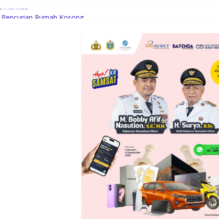
Komunitas
ku Pencurian Rumah Kosong
am, Fokus Turunkan Kemiskinan dan Pengangguran
n Batu Pertama Pembangunan Rusun Polres Tapanuli Tengah
sal Aceh Diamankan Sat Intelkam Polres Sergai