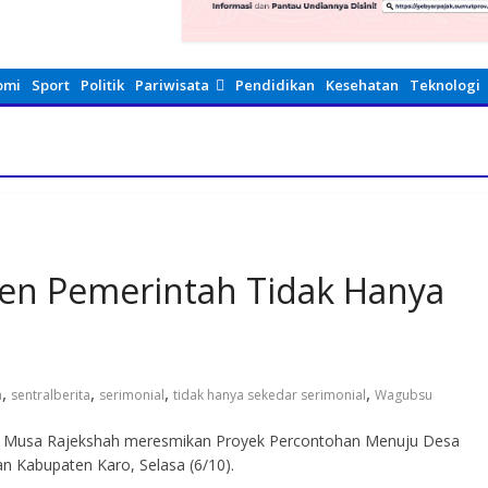
omi
Sport
Politik
Pariwisata
Pendidikan
Kesehatan
Teknologi
n Pemerintah Tidak Hanya
,
,
,
,
h
sentralberita
serimonial
tidak hanya sekedar serimonial
Wagubsu
ra Musa Rajekshah meresmikan Proyek Percontohan Menuju Desa
 Kabupaten Karo, Selasa (6/10).