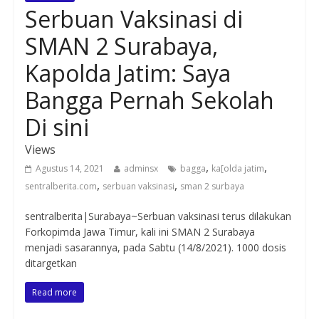
Serbuan Vaksinasi di
SMAN 2 Surabaya,
Kapolda Jatim: Saya
Bangga Pernah Sekolah
Di sini
Views
,
,
Agustus 14, 2021
adminsx
bagga
ka[olda jatim
,
,
sentralberita.com
serbuan vaksinasi
sman 2 surbaya
sentralberita|Surabaya~Serbuan vaksinasi terus dilakukan
Forkopimda Jawa Timur, kali ini SMAN 2 Surabaya
menjadi sasarannya, pada Sabtu (14/8/2021). 1000 dosis
ditargetkan
Read more