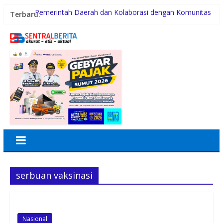
Terbaru:
Pemerintah Daerah dan Kolaborasi dengan Komunitas
Polsek Tanjung Balai Selatan Tangkap Pelaku
Pencurian Rumah Kosong
Plt. Bupati Langkat Tiorita Percepat Program, Fokus
Turunkan Kemiskinan dan Pengangguran
Kunker ke Tapteng, Kapolda Sumut Letakkan Batu
Pertama Pembangunan Rusun Polres Tapanuli Tengah
Konsumsi Sabu di Kabin Truk, Supir Tangki Asal Aceh
Diamankan Sat Intelkam Polres Sergai
serbuan vaksinasi
Nasional