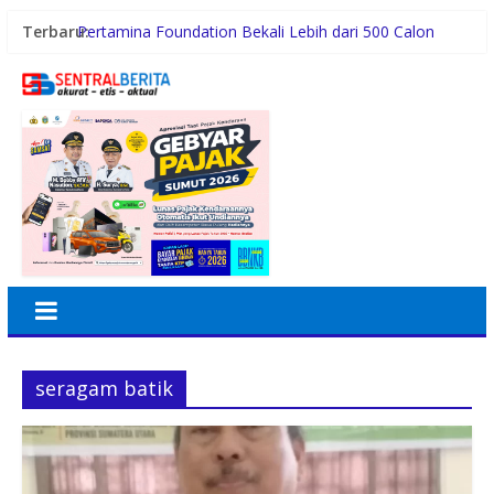
Terbaru:
Pertamina Foundation Bekali Lebih dari 500 Calon
Awardee Beasiswa Sobat Bumi Hadapi Tahap
Wawancara
Operasional Minimarket Semakin Kompleks, Sistem
POS Jadi Andalan Kelola Transaksi dan Stok
Peringati Hari Anak 2026, TP PKK Sumut Ajak
Orangtua Perkuat Karakter Anak Sejak dari Keluarga
PD AIJ Sumut Kembali Amankan Aset Pemprov di
Binjai, Lima Rumah Dinas Eks Bioskop Ria Dibongkar
RE:DEFINE by LOKALMADE, Celebrating Local Brands
in PIK Avenue
seragam batik