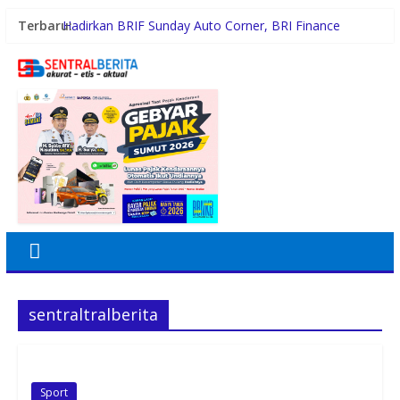
Terbaru:
Hadirkan BRIF Sunday Auto Corner, BRI Finance
Mudahkan Warga Bali Wujudkan Mobil Impian
KAI Logistik Hadirkan Promo “Merdeka Ongkir” untuk
Pengiriman Paket
Holding Perkebunan Nusantara Dukung Kampus
Berbasis Perkebunan, Arya Sandhiyudha Jadi
Mahasiswa Angkatan Pertama Magister ITSI
Satres Narkoba Polres Asahan Amankan Pria Pengedar
Sabu, Sita 19,60 Gram Barang Bukti
Diduga Jadi Lokasi Transaksi Sabu, Timsus Anti
Narkoba Polres Asahan Amankan Seorang Pria dengan
Barang Bukti 63,67 Gram Sabu
sentraltralberita
Sport