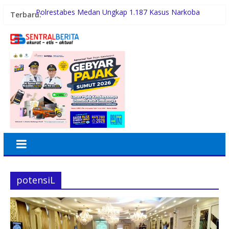
Terbaru:
Polrestabes Medan Ungkap 1.187 Kasus Narkoba
Selama 300 Hari dan Musnahkan Puluhan Kg Barbut
Warga dan Sekolah Sambut Gembira Rencana
Gubernur Bobby Bangun SD Negeri Lasara di Nias
Utara
Sinergi Pemkab Madina dan DPR RI, 154 Anak di Siabu
dan sekitarnya, Terima Beasiswa Program Indonesia
Pintar 2026
PWI Beri Kesempatan KTA yang Mati Lebih Dari
Setahun Diaktifkan Kembali
Inspektorat Madina Berikan Tanggapan akan
Pembangunan Gedung Madrasah TA 2025 di Desa
Tabuyung
potensiL