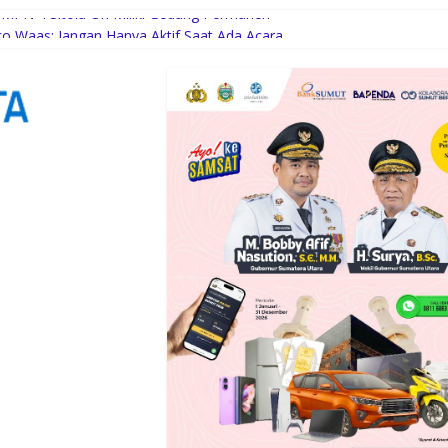
MPN 4 Sitolu Ori Miliki Gedung Permanen
co Waas: Jangan Hanya Aktif Saat Ada Acara
umkan Nama Sumut di Ajang Soekarno Cup 2026
camatan Idi Tunong Mulai Gelar Latihan Intensif