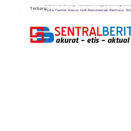
Terbaru:
Gubernur Bobby Nasution Wujudkan Impian S
Duta Genre Harus Jadi Penggerak Remaja, Ri
Sutarto Minta Banteng Sumut Merah FC Har
Persiapan HUT RI ke-81, Anggota Paskibra Ke
Satres PPAPPO Polres Karo Ringkus Pemuda