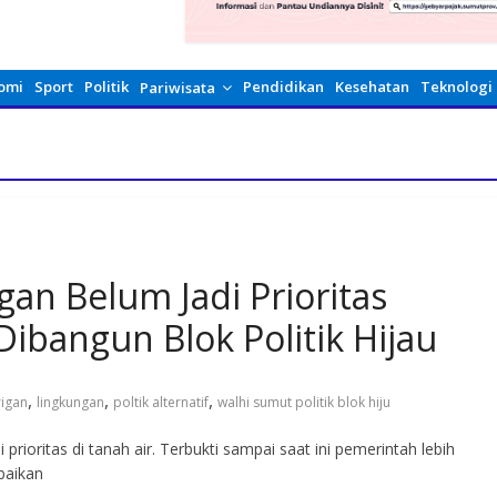
omi
Sport
Politik
Pendidikan
Kesehatan
Teknologi
Pariwisata
an Belum Jadi Prioritas
ibangun Blok Politik Hijau
,
,
,
rigan
lingkungan
poltik alternatif
walhi sumut politik blok hiju
rioritas di tanah air. Terbukti sampai saat ini pemerintah lebih
baikan