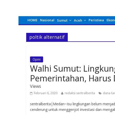
HOME
Nasional
Peristiwa
Ekon
Sumut
Aceh
poltik alternatif
Opini
Walhi Sumut: Lingkung
Pemerintahan, Harus D
Views
Februari 6, 2020
redaksi sentralberita
dana ta
sentralberita|Medan~Isu lingkungan belum menjadi p
cenderung untuk menggenjot investasi dan menga