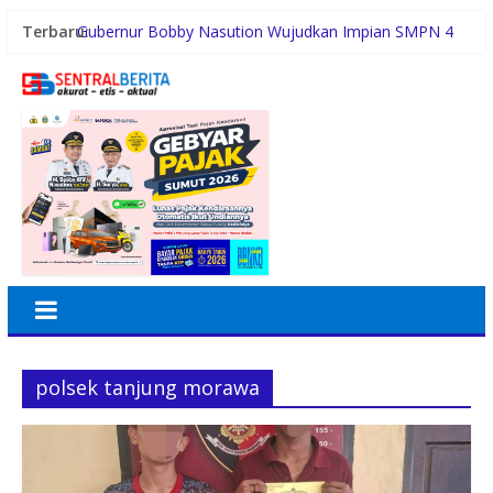
Terbaru:
Gubernur Bobby Nasution Wujudkan Impian SMPN 4
Sitolu Ori Miliki Gedung Permanen
Duta Genre Harus Jadi Penggerak Remaja, Rico Waas:
Jangan Hanya Aktif Saat Ada Acara
Sutarto Minta Banteng Sumut Merah FC Harumkan
Nama Sumut di Ajang Soekarno Cup 2026
Persiapan HUT RI ke-81, Anggota Paskibra Kecamatan
Idi Tunong Mulai Gelar Latihan Intensif
Satres PPAPPO Polres Karo Ringkus Pemuda
polsek tanjung morawa