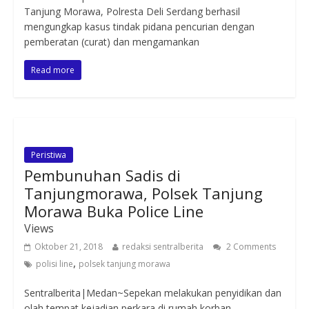
Tanjung Morawa, Polresta Deli Serdang berhasil
mengungkap kasus tindak pidana pencurian dengan
pemberatan (curat) dan mengamankan
Read more
Peristiwa
Pembunuhan Sadis di
Tanjungmorawa, Polsek Tanjung
Morawa Buka Police Line
Views
Oktober 21, 2018
redaksi sentralberita
2 Comments
,
polisi line
polsek tanjung morawa
Sentralberita|Medan~Sepekan melakukan penyidikan dan
olah tempat kejadian perkara di rumah korban