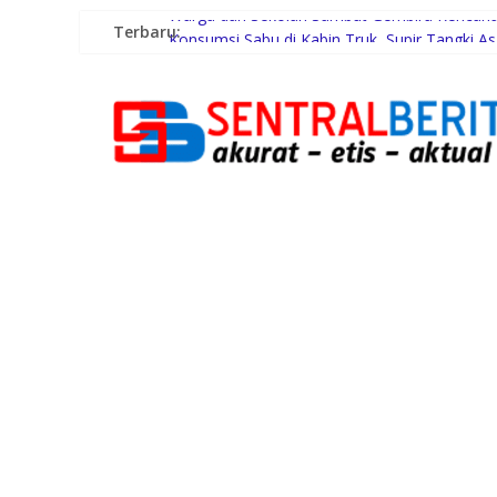
Terbaru:
Warga dan Sekolah Sambut Gembira Rencana 
Konsumsi Sabu di Kabin Truk, Supir Tangki A
Pemerintah Daerah dan Kolaborasi dengan 
Gubernur Bobby Nasution Siapkan Rumah Prod
Lomba Foto LRT Hadirkan Hadiah Menarik, In