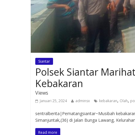
Siantar
Polsek Siantar Mariha
Kebakaran
Views
,
,
Januari 25, 2024
adminsx
kebakaran
Olah
po
sentralberita|Pematangsiantar~Musibah kebakaran
Simanjuntak,(36) di Jalan Bunga Lawang, Kelurah
Read more