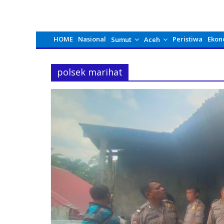
HOME
Nasional
Peristiwa
Ekon
Sumut
Aceh
polsek marihat