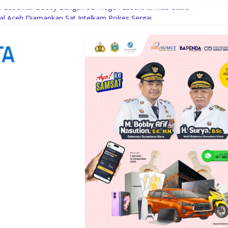
Gubernur Bobby Bangun SD Negeri Lasara di Nias Utara
sal Aceh Diamankan Sat Intelkam Polres Sergai
Komunitas
uksi Kelapa di Nias Utara
i Syaratnya