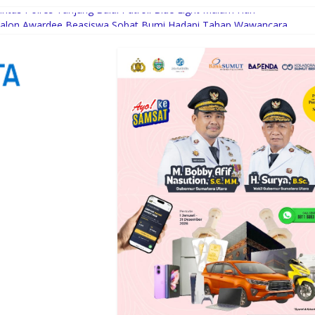
antas Polres Tanjung Balai Patroli Blue Light Malam Hari
0 Calon Awardee Beasiswa Sobat Bumi Hadapi Tahap Wawancara
etan Menuju Medan Zoo
layani Masyarakat Susah Maupun Senang
ung Balai, Tekankan Pentingnya Kekompakan Personel