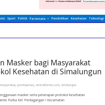
omi
Sport
Politik
Pendidikan
Kesehatan
Teknologi
Pariwisata
an Masker bagi Masyarakat
kol Kesehatan di Simalungun
,
,
,
masyarakat
pendsipinan
sentralberita.com
simalungun
 penggunaan masker serta penerapan protokol kesehatan
ajamin Purba Kel. Perdagangan I Kecamatan