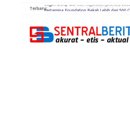
Terbaru:
Cegah Balap Liar dan Kejahatan Jalanan, Satl
Pertamina Foundation Bekali Lebih dari 50
DPRD Minta Wali Kota Serius Astasi Kemac
Syaiful Ramadhan: Aparatur Harus Siapa Me
Kasat Samapta Pimpin Apel Pagi Polres Tanj