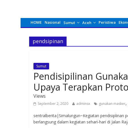
HOME
Nasional
Peristiwa
Ekon
Sumut
Aceh
pendsipinan
Sumut
Pendisipilinan Gunak
Upaya Terapkan Proto
Views
,
September 2, 2020
adminsx
gunakan masker
sentralberita|Simalungun~Kegiatan pendisiplinan
berlangsung dalam kegiatan sehari-hari di Jalan R