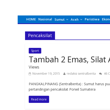
HOME
Nasional
Peristiwa
Ekon
Sumut
Aceh
Pencaksilat
Sport
Tambah 2 Emas, Silat 
Views
November 19, 2015
redaksi sentralberita
46 
PANGKALPINANG (Sentralberita) : Sumut harus pua
pertandingan pencaksilat Porwil Sumatera
Read more