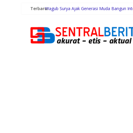
Terbaru:
Wagub Surya Ajak Generasi Muda Bangun Inte
Sinergi Pemkab Madina dan DPR RI, 154 Anak 
PWI Beri Kesempatan KTA yang Mati Lebih Da
Inspektorat Madina Berikan Tanggapan aka
Polrestabes Medan Ungkap 1.187 Kasus Nark