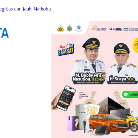
gritas dan Jauhi Narkoba
di Siabu dan sekitarnya, Terima Beasiswa Program Indonesia Pintar
ri Setahun Diaktifkan Kembali
n Pembangunan Gedung Madrasah TA 2025 di Desa Tabuyung
oba Selama 300 Hari dan Musnahkan Puluhan Kg Barbut