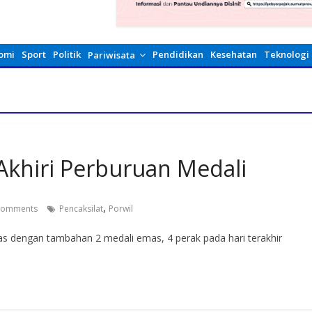
omi
Sport
Politik
Pendidikan
Kesehatan
Teknologi
Pariwisata
Akhiri Perburuan Medali
,
Comments
Pencaksilat
Porwil
s dengan tambahan 2 medali emas, 4 perak pada hari terakhir