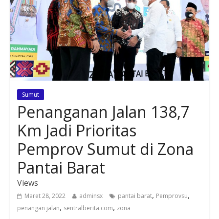
Sumut
Penanganan Jalan 138,7
Km Jadi Prioritas
Pemprov Sumut di Zona
Pantai Barat
Views
,
,
Maret 28, 2022
adminsx
pantai barat
Pemprovsu
,
,
penangan jalan
sentralberita.com
zona