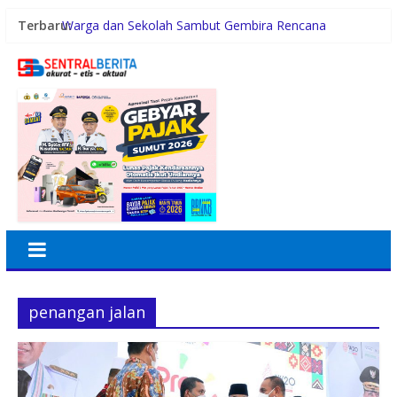
Terbaru:
Warga dan Sekolah Sambut Gembira Rencana
Gubernur Bobby Bangun SD Negeri Lasara di Nias
Utara
Konsumsi Sabu di Kabin Truk, Supir Tangki Asal Aceh
Diamankan Sat Intelkam Polres Sergai
Pemerintah Daerah dan Kolaborasi dengan Komunitas
Gubernur Bobby Nasution Siapkan Rumah Produksi
Kelapa di Nias Utara
Lomba Foto LRT Hadirkan Hadiah Menarik, Ini
Syaratnya
penangan jalan