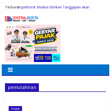
Terbaru:
Inspektorat Madina Berikan Tanggapan akan
Pembangunan Gedung Madrasah TA 2025 di Desa
Tabuyung
Lomba Foto LRT Hadirkan Hadiah Menarik, Ini
Syaratnya
Warga dan Sekolah Sambut Gembira Rencana
Gubernur Bobby Bangun SD Negeri Lasara di Nias
Utara
Sinergi Pemkab Madina dan DPR RI, 154 Anak di Siabu
dan sekitarnya, Terima Beasiswa Program Indonesia
Pintar 2026
PWI Beri Kesempatan KTA yang Mati Lebih Dari
Setahun Diaktifkan Kembali
pemutahiran
Politik