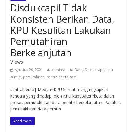
Disdukcapil Tidak
Konsisten Berikan Data,
KPU Kesulitan Lakukan
Pemutahiran
Berkelanjutan
Views
,
,
Agustus 20, 2021
adminsx
Data
Disdukcapil
kpu
,
,
sumut
pemutahiran
sentralberita.com
sentralberita| Medan~KPU Sumut mengungkapkan
kendala yang dihadapi oleh KPU kabupaten/kota dalam
proses pemutakhiran data pemilih berkelanjutan. Padahal,
pemutakhiran data pemilih
Read more