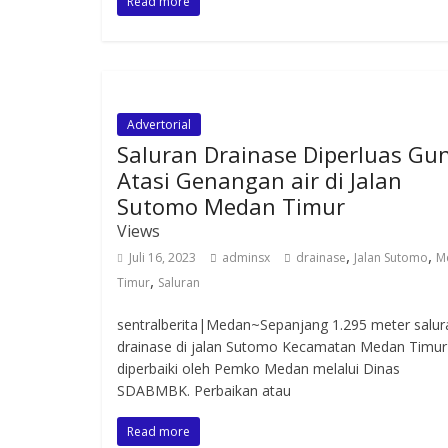
Read more
Advertorial
Saluran Drainase Diperluas Gu
Atasi Genangan air di Jalan
Sutomo Medan Timur
Views
,
,
Juli 16, 2023
adminsx
drainase
Jalan Sutomo
M
,
Timur
Saluran
sentralberita|Medan~Sepanjang 1.295 meter salur
drainase di jalan Sutomo Kecamatan Medan Timur
diperbaiki oleh Pemko Medan melalui Dinas
SDABMBK. Perbaikan atau
Read more