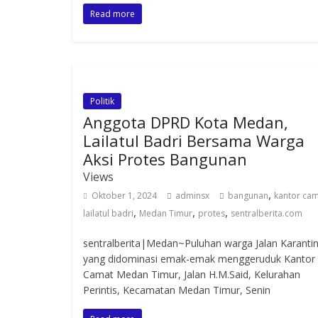
Read more
Politik
Anggota DPRD Kota Medan,
Lailatul Badri Bersama Warga
Aksi Protes Bangunan
Views
,
Oktober 1, 2024
adminsx
bangunan
kantor ca
,
,
,
lailatul badri
Medan Timur
protes
sentralberita.com
sentralberita|Medan~Puluhan warga Jalan Karanti
yang didominasi emak-emak menggeruduk Kantor
Camat Medan Timur, Jalan H.M.Said, Kelurahan
Perintis, Kecamatan Medan Timur, Senin