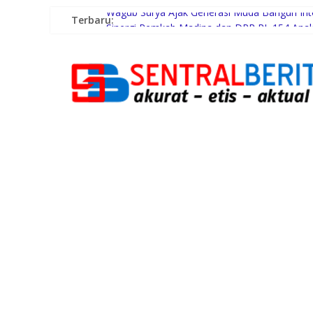
Terbaru:
Wagub Surya Ajak Generasi Muda Bangun Inte
Sinergi Pemkab Madina dan DPR RI, 154 Anak 
PWI Beri Kesempatan KTA yang Mati Lebih Da
Inspektorat Madina Berikan Tanggapan aka
Polrestabes Medan Ungkap 1.187 Kasus Nark