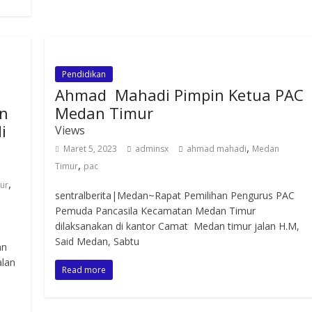
Pendidikan
Ahmad Mahadi Pimpin Ketua PAC
an
Medan Timur
i
Views
,
Maret 5, 2023
adminsx
ahmad mahadi
Medan
,
Timur
pac
,
ur
sentralberita|Medan~Rapat Pemilihan Pengurus PAC
Pemuda Pancasila Kecamatan Medan Timur
dilaksanakan di kantor Camat Medan timur jalan H.M,
Said Medan, Sabtu
an
alan
Read more