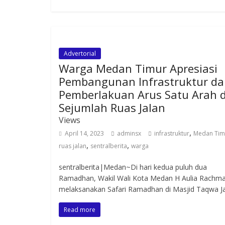
Advertorial
Warga Medan Timur Apresiasi
Pembangunan Infrastruktur d
Pemberlakuan Arus Satu Arah d
Sejumlah Ruas Jalan
Views
,
April 14, 2023
adminsx
infrastruktur
Medan Tim
,
,
ruas jalan
sentralberita
warga
sentralberita|Medan~Di hari kedua puluh dua
Ramadhan, Wakil Wali Kota Medan H Aulia Rachm
melaksanakan Safari Ramadhan di Masjid Taqwa J
Read more