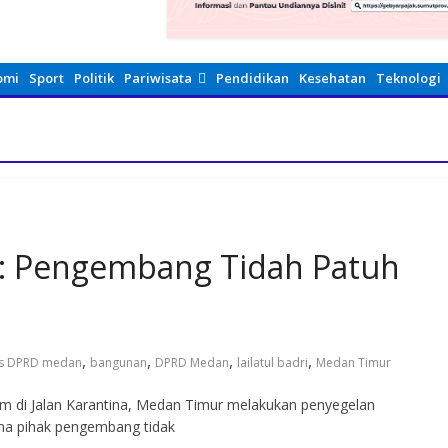
omi
Sport
Politik
Pariwisata
Pendidikan
Kesehatan
Teknologi
 Pengembang Tidah Patuh
,
,
,
,
as DPRD medan
bangunan
DPRD Medan
lailatul badri
Medan Timur
m di Jalan Karantina, Medan Timur melakukan penyegelan
ena pihak pengembang tidak