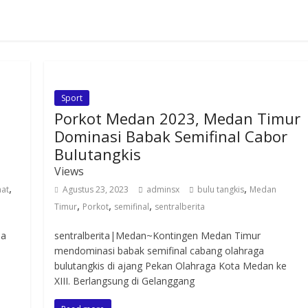
Sport
Porkot Medan 2023, Medan Timur
Dominasi Babak Semifinal Cabor
Bulutangkis
Views
,
,
mat
Agustus 23, 2023
adminsx
bulu tangkis
Medan
,
,
,
Timur
Porkot
semifinal
sentralberita
na
sentralberita|Medan~Kontingen Medan Timur
mendominasi babak semifinal cabang olahraga
bulutangkis di ajang Pekan Olahraga Kota Medan ke
XIII. Berlangsung di Gelanggang