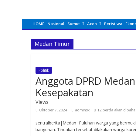
HOME
Nasional
Sumut
Aceh
Peristiwa
Ekon
Medan Timur
Politik
Anggota DPRD Medan:
Kesepakatan
Views
Oktober 7, 2024
adminsx
12 perda akan dibah
sentralberita|Medan~Puluhan warga yang bermuki
bangunan. Tindakan tersebut dilakukan warga kar