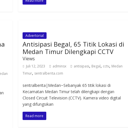
Read more
Advertorial
na
Antisipasi Begal, 65 Titik Lokasi di
Medan Timur Dilengkapi CCTV
Views
,
,
,
Juli 12, 2023
adminsx
antisipasi
Begal
cctv
Medan
,
Timur
sentralberita.com
edan
sentralberita|Medan~Sebanyak 65 titik lokasi di
Kecamatan Medan Timur telah dilengkapi dengan
an
Closed Circuit Television (CCTV). Kamera video digital
yang difungsikan
Read more