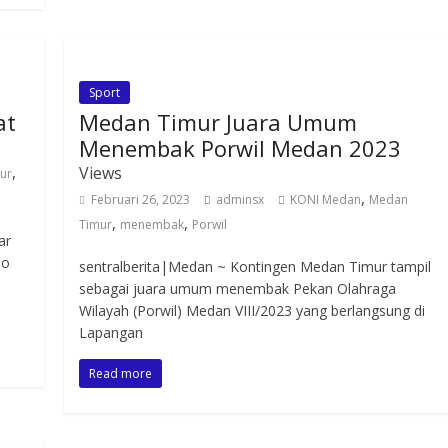
Sport
at
Medan Timur Juara Umum
Menembak Porwil Medan 2023
,
Views
ur
,
Februari 26, 2023
adminsx
KONI Medan
Medan
,
,
Timur
menembak
Porwil
ar
lo
sentralberita|Medan ~ Kontingen Medan Timur tampil
sebagai juara umum menembak Pekan Olahraga
Wilayah (Porwil) Medan VIII/2023 yang berlangsung di
Lapangan
Read more