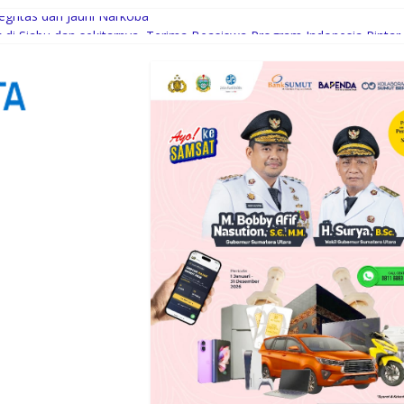
gritas dan Jauhi Narkoba
di Siabu dan sekitarnya, Terima Beasiswa Program Indonesia Pintar
ri Setahun Diaktifkan Kembali
n Pembangunan Gedung Madrasah TA 2025 di Desa Tabuyung
oba Selama 300 Hari dan Musnahkan Puluhan Kg Barbut