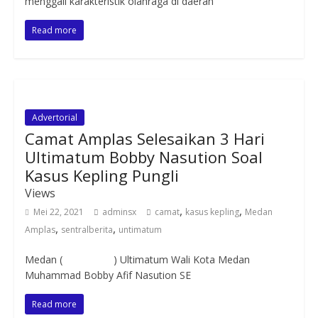
menggali karakteristik olahraga di daerah
Read more
Advertorial
Camat Amplas Selesaikan 3 Hari
Ultimatum Bobby Nasution Soal
Kasus Kepling Pungli
Views
,
,
Mei 22, 2021
adminsx
camat
kasus kepling
Medan
,
,
Amplas
sentralberita
untimatum
Medan ( ) Ultimatum Wali Kota Medan
Muhammad Bobby Afif Nasution SE
Read more