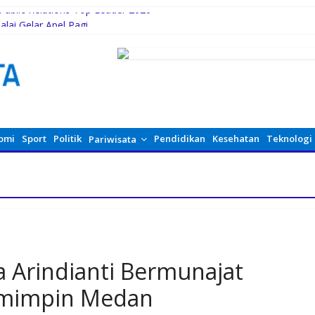
Public Relations Top Leader 2026
alai Gelar Apel Pagi
PKPA
 Hadirkan Block Party Terbesar di Jakarta
n Akhirnya Berdamai, PAPPRI Madina Apresiasi Polsek Natal
omi
Sport
Politik
Pendidikan
Kesehatan
Teknologi
Pariwisata
 Arindianti Bermunajat
emimpin Medan