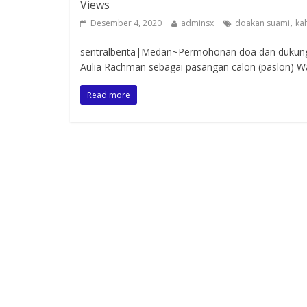
Views
,
Desember 4, 2020
adminsx
doakan suami
ka
sentralberita|Medan~Permohonan doa dan dukung
Aulia Rachman sebagai pasangan calon (paslon) Wa
Read more