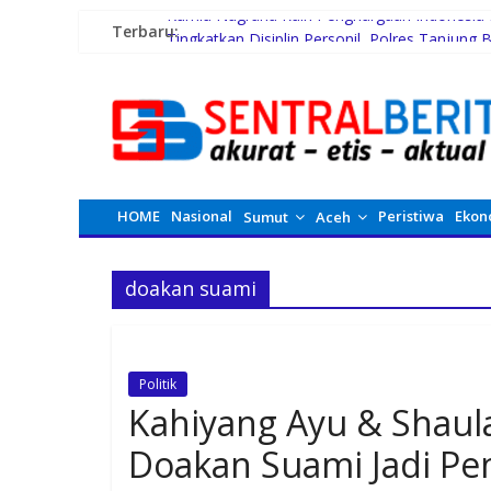
Kurnia Nugraha Raih Penghargaan Indonesia 
Terbaru:
Tingkatkan Disiplin Personil, Polres Tanjung B
PERADIPROF Bekerjasama dengan UI Gelar 
Rayakan 10 Tahun Perjalanan, Inspire Artistry
Kasus Perusakan Alat Musik dan Penganiayaa
HOME
Nasional
Peristiwa
Ekon
Sumut
Aceh
doakan suami
Politik
Kahiyang Ayu & Shaula
Doakan Suami Jadi P