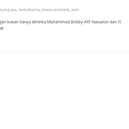
,
,
,
hiyang ayu
sentralberita
shaula arindianti
sumi
an bukan hanya diminta Muhammad Bobby Afif Nasution dan H.
li