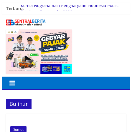
Kurnia Nugraha Raih Penghargaan Indonesia Public
Terbaru:
Relations Top Leader 2026
Tingkatkan Disiplin Personil, Polres Tanjung Balai Gelar
Apel Pagi
PERADIPROF Bekerjasama dengan UI Gelar PKPA
Rayakan 10 Tahun Perjalanan, Inspire Artistry Hadirkan
Block Party Terbesar di Jakarta
Kasus Perusakan Alat Musik dan Penganiayaan
Akhirnya Berdamai, PAPPRI Madina Apresiasi Polsek
Natal
Bu inur
Sumut