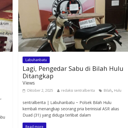
Labuhanbatu
Lagi, Pengedar Sabu di Bilah Hulu
Ditangkap
Views
,
Oktober 2, 2025
redaksi sentralberita
Bilah
Hulu
,
h
sentralberita | Labuhanbatu ~ Polsek Bilah Hulu
kembali menangkap seorang pria berinisial ASR alias
Duad (31) yang diduga terlibat dalam
abu
Read more