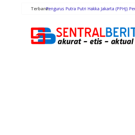
Gugik.id Perkuat Infrastruktur IT Nasional Le
Terbaru:
Pengurus Putra Putri Hakka Jakarta (PPHJ) P
Dukung Gaya Hidup Masyarakat dan Kesejahte
Terima Audiensi BNKP, Gubernur Bobby Nasu
Swiss-Belhotel Rainforest: Oase Tropis di T