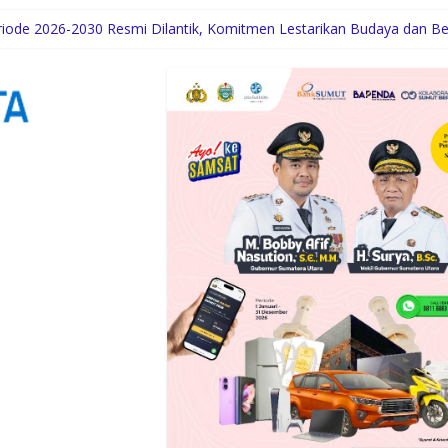
wat Layanan Distributor Server Enterprise
eriode 2026-2030 Resmi Dilantik, Komitmen Lestarikan Budaya dan Be
raan Hewan, KAI Logistik Layani Lebih dari 90 Ribu Hewan Pelihara
tion Paparkan Tiga Prioritas Pembangunan Kepulauan Nias
engah Dinamika Sunset Road